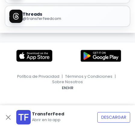
Threads
@transferfeedcom
Política de Privacidad
|
Términos y Condiciones
|
Sobre Nosotros
|
EN
HR
TransferFeed
DESCARGAR
Abrir en la app