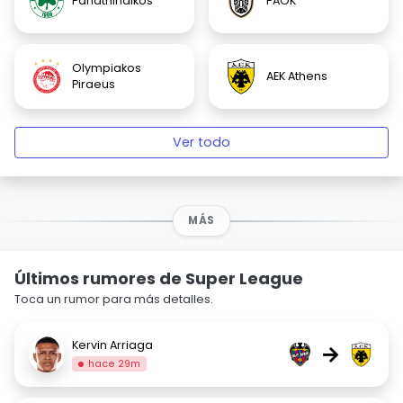
Panathinaikos
PAOK
Olympiakos
AEK Athens
Piraeus
Ver todo
MÁS
Últimos rumores de Super League
Toca un rumor para más detalles.
Kervin Arriaga
→
hace 29m