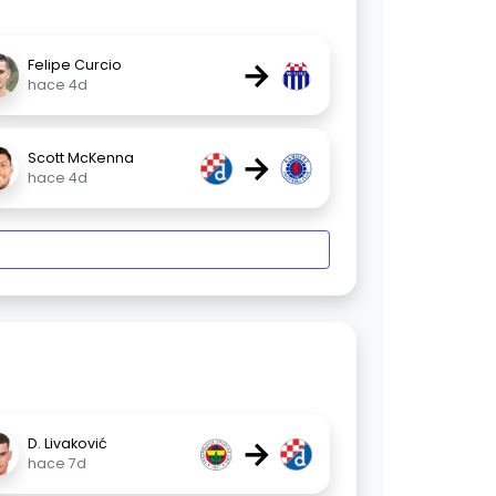
→
Felipe Curcio
hace 4d
→
Scott McKenna
hace 4d
→
D. Livaković
hace 7d