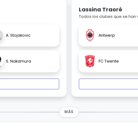
Lassina Traoré
Todos los clubes que se han
A. Stojakovic
Antwerp
S. Nakamura
FC Twente
MÁS