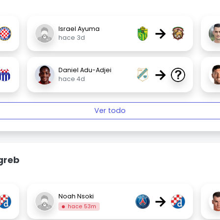
→
Israel Ayuma
hace 3d
→
Daniel Adu-Adjei
hace 4d
Ver todo
greb
→
Noah Nsoki
hace 53m