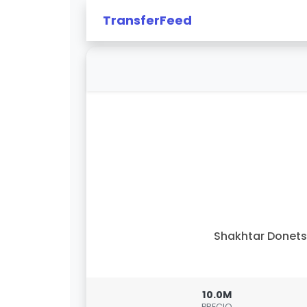
TransferFeed
Shakhtar Donet
10.0M
PRECIO