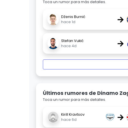
Toca un rumor para más detalles.
→
Dženis Burnić
hace 1d
→
Stefan Vukić
hace 4d
Últimos rumores de Dinamo Za
Toca un rumor para más detalles.
→
Kirill Kravtsov
hace 6d