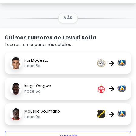
MÁS
Últimos rumores de Levski Sofia
Toca un rumor para más detalles.
Rui Modesto
→
hace 5d
Kings Kangwa
→
hace 6d
Moussa Soumano
→
hace 9d