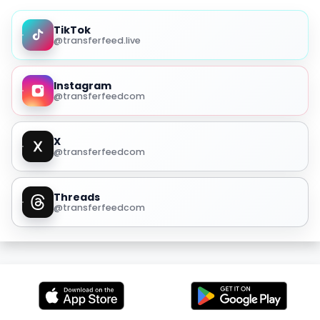
TikTok
@transferfeed.live
Instagram
@transferfeedcom
X
@transferfeedcom
Threads
@transferfeedcom