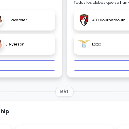
Todos los clubes que se han
J. Tavernier
AFC Bournemouth
J. Ryerson
Lazio
MÁS
ship