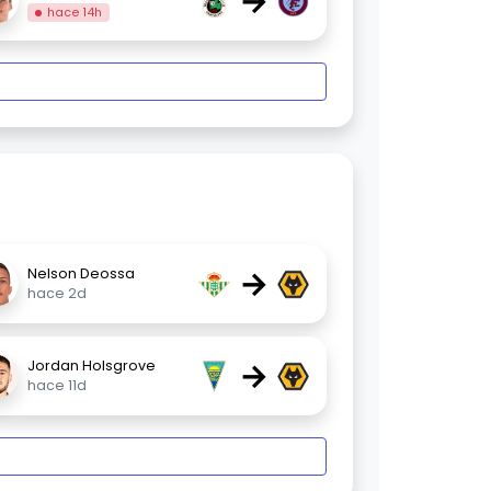
→
hace 14h
→
Nelson Deossa
hace 2d
→
Jordan Holsgrove
hace 11d