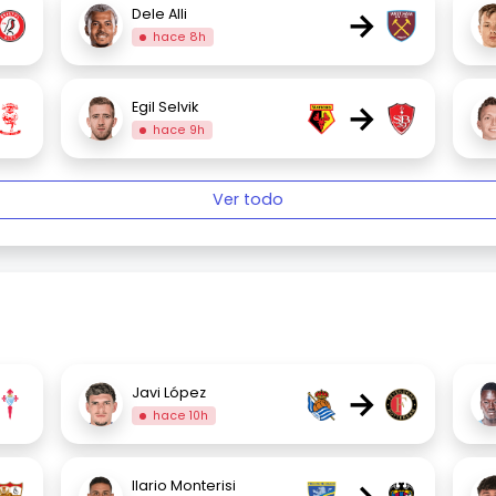
→
Dele Alli
hace 8h
→
Egil Selvik
hace 9h
Ver todo
→
Javi López
hace 10h
Ilario Monterisi