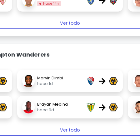
→
hace 14h
Ver todo
mpton Wanderers
→
Marvin Elimbi
hace 1d
→
Brayan Medina
hace 9d
Ver todo