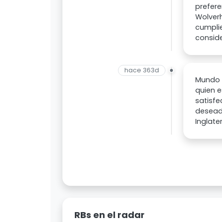
prefer
Wolver
cumplie
consid
hace 363d
Mundo D
quien e
satisf
deseado
Inglate
RBs en el radar