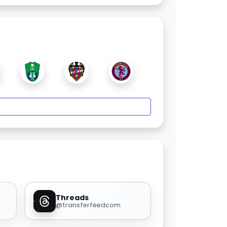
Threads
@transferfeedcom