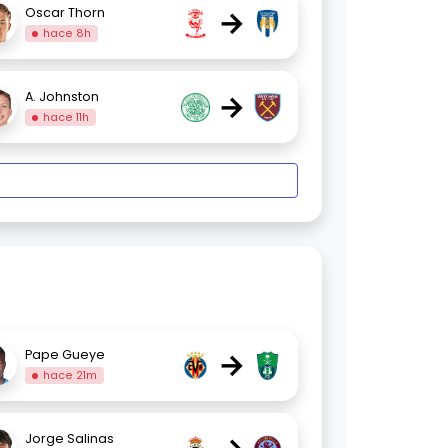
→
Oscar Thorn
hace 8h
→
A. Johnston
hace 11h
→
Pape Gueye
hace 21m
Jorge Salinas