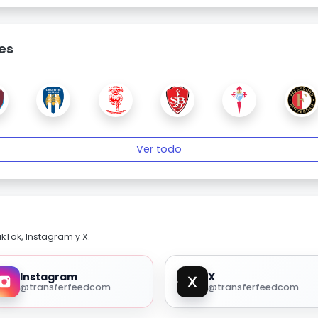
es
Ver todo
kTok, Instagram y X.
Instagram
X
@transferfeedcom
@transferfeedcom