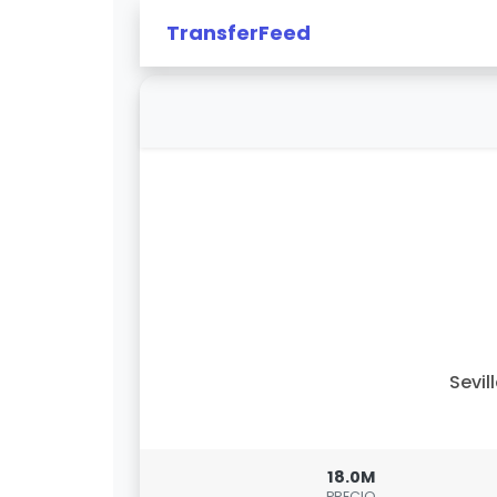
TransferFeed
Sevil
18.0M
PRECIO