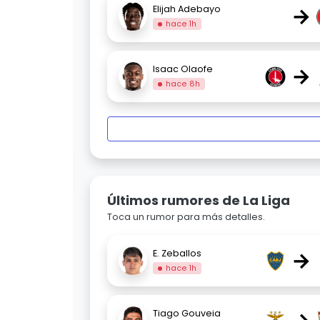
→
Elijah Adebayo
hace 1h
→
Isaac Olaofe
hace 8h
Últimos rumores de La Liga
Toca un rumor para más detalles.
→
E. Zeballos
hace 1h
Tiago Gouveia