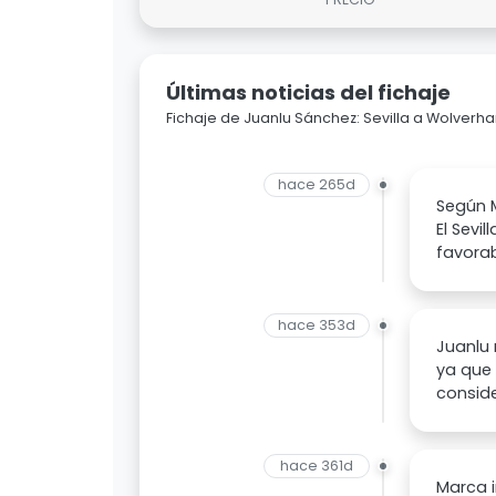
Últimas noticias del fichaje
Fichaje de Juanlu Sánchez: Sevilla a Wolve
hace 265d
Según M
El Sev
favorab
hace 353d
Juanlu 
ya que 
conside
hace 361d
Marca i