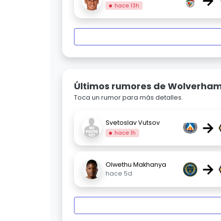
→
hace 13h
Últimos rumores de Wolverha
Toca un rumor para más detalles.
→
Svetoslav Vutsov
hace 1h
→
Olwethu Makhanya
hace 5d