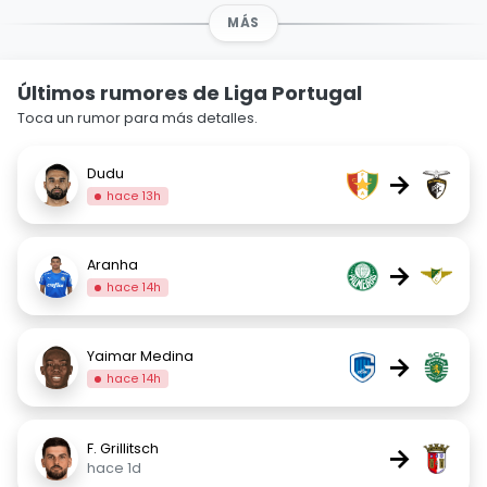
MÁS
Últimos rumores de Liga Portugal
Toca un rumor para más detalles.
Dudu
→
hace 13h
Aranha
→
hace 14h
Yaimar Medina
→
hace 14h
F. Grillitsch
→
hace 1d