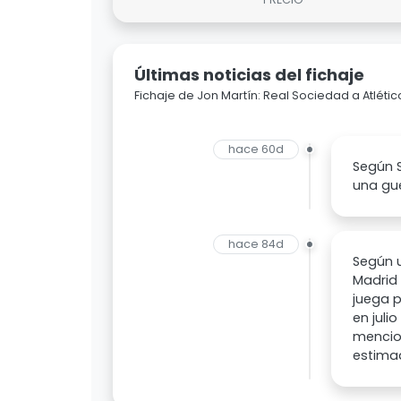
Últimas noticias del fichaje
Fichaje de Jon Martín: Real Sociedad a Atléti
hace 60d
Según S
una gue
hace 84d
Según u
Madrid 
juega p
en juli
mencion
estimad