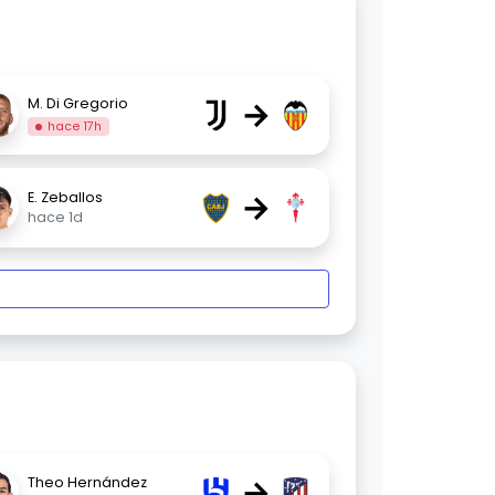
→
M. Di Gregorio
hace 17h
→
E. Zeballos
hace 1d
→
Theo Hernández