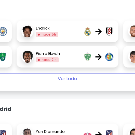
→
Endrick
hace 8h
→
Pierre Ekwah
hace 21h
Ver todo
drid
→
Yan Diomande