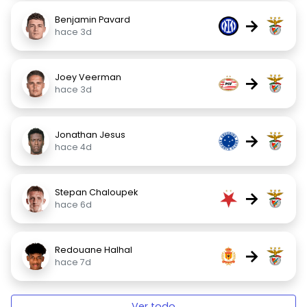
Benjamin Pavard
→
hace 3d
Joey Veerman
→
hace 3d
Jonathan Jesus
→
hace 4d
Stepan Chaloupek
→
hace 6d
Redouane Halhal
→
hace 7d
Ver todo