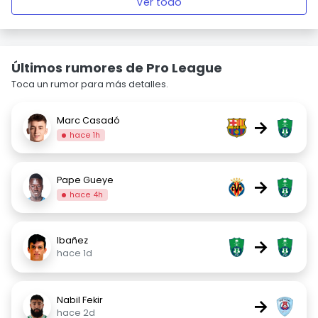
Ver todo
Últimos rumores de Pro League
Toca un rumor para más detalles.
Marc Casadó
→
hace 1h
Pape Gueye
→
hace 4h
Ibañez
→
hace 1d
Nabil Fekir
→
hace 2d