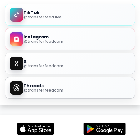
TikTok
@transferfeed.live
Instagram
@transferfeedcom
X
@transferfeedcom
Threads
@transferfeedcom