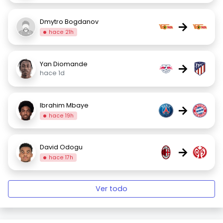
Dmytro Bogdanov
→
hace 21h
Yan Diomande
→
hace 1d
Ibrahim Mbaye
→
hace 19h
David Odogu
→
hace 17h
Ver todo