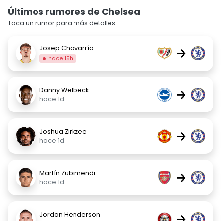
Últimos rumores de Chelsea
Toca un rumor para más detalles.
Josep Chavarría
→
hace 15h
Danny Welbeck
→
hace 1d
Joshua Zirkzee
→
hace 1d
Martín Zubimendi
→
hace 1d
Jordan Henderson
→