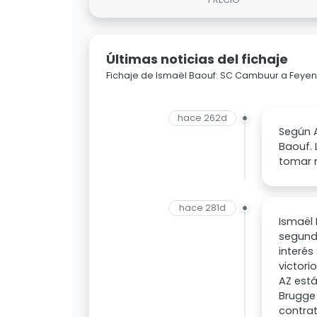
Últimas noticias del fichaje
Fichaje de Ismaël Baouf: SC Cambuur a Feye
hace 262d
Según A
Baouf. 
tomar 
hace 281d
Ismaël 
segund
interés
victori
AZ está
Brugge 
contra