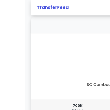
TransferFeed
SC Cambuu
700K
PRECIO