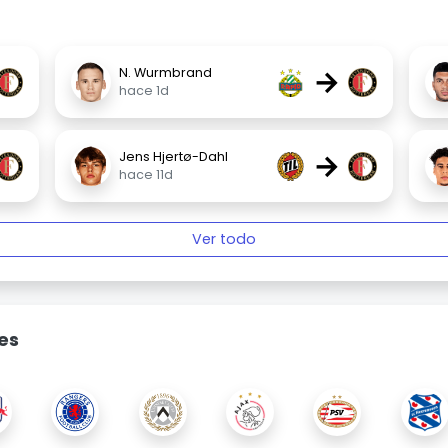
→
N. Wurmbrand
hace 1d
→
Jens Hjertø-Dahl
hace 11d
Ver todo
es