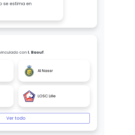
o se estima en
 vinculado con
I. Baouf
.
Al Nassr
LOSC Lille
Ver todo