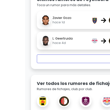
Toca un rumor para más detalles.
→
Zavier Gozo
hace 1d
→
L. Geertruida
hace 4d
Ver todos los rumores de fichaj
Rumores de fichajes, club por club.