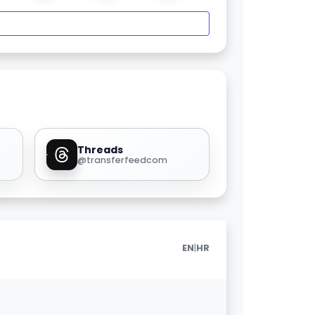
Threads
@transferfeedcom
|
EN
HR