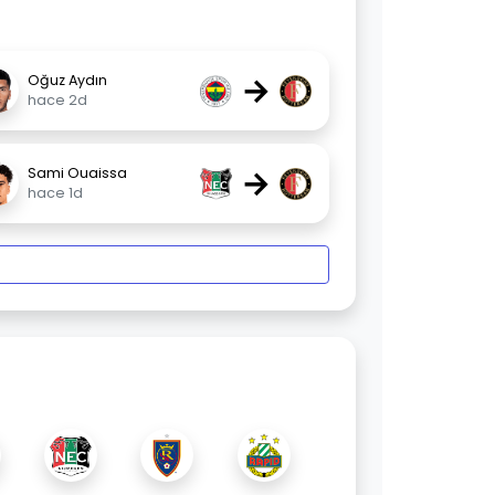
→
Oğuz Aydın
hace 2d
→
Sami Ouaissa
hace 1d