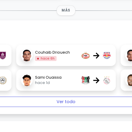
MÁS
→
Couhaib Driouech
hace 6h
→
Sami Ouaissa
hace 1d
Ver todo