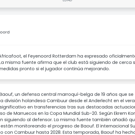
noord
fricafoot, el Feyenoord Rotterdam ha expresado oficialmente
La misma fuente afirma que el club está siguiendo de cerca 
medidas pronto si el jugador continúa mejorando.
Baouf, un defensa central marroquí-belga de 19 años que se 
a división holandesa Cambuur desde el Anderlecht en el vera
 significativo en transferencias tras sus destacadas actuaci
oso de Marruecos en la Copa Mundial Sub-20. Según Ekrem Konu
n siguiendo al defensor. La misma fuente también añadió que 
están monitoreando el progreso de Baouf. El internacional S
to con Cambuur hasta 2028. Esta temporada, Baouf ha hecho