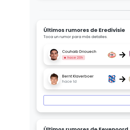
Últimos rumores de Eredivisie
Toca un rumor para más detalles.
→
Couhaib Driouech
hace 20h
→
Bernt Klaverboer
hace 1d
Últimos rumores de Feyenoord