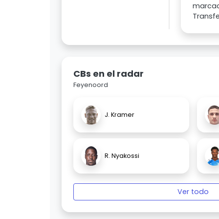
marcado
Transfe
CBs en el radar
Feyenoord
J. Kramer
R. Nyakossi
Ver todo