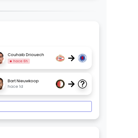
→
Couhaib Driouech
hace 6h
→
Bart Nieuwkoop
hace 1d