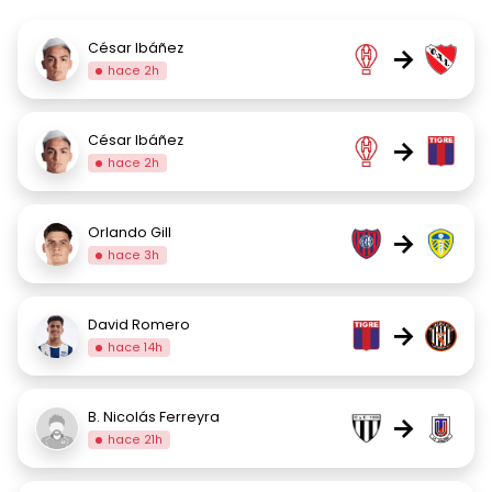
César Ibáñez
→
hace 2h
César Ibáñez
→
hace 2h
Orlando Gill
→
hace 3h
David Romero
→
hace 14h
B. Nicolás Ferreyra
→
hace 21h