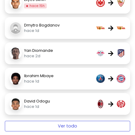
→
hace 15h
Dmytro Bogdanov
→
hace 1d
Yan Diomande
→
hace 2d
Ibrahim Mbaye
→
hace 1d
David Odogu
→
hace 1d
Ver todo