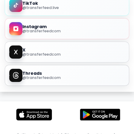
TikTok
@transferfeed.live
Instagram
@transferfeedcom
X
@transferfeedcom
Threads
@transferfeedcom