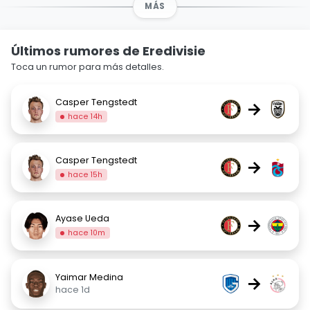
MÁS
Últimos rumores de Eredivisie
Toca un rumor para más detalles.
Casper Tengstedt
→
hace 14h
Casper Tengstedt
→
hace 15h
Ayase Ueda
→
hace 10m
Yaimar Medina
→
hace 1d