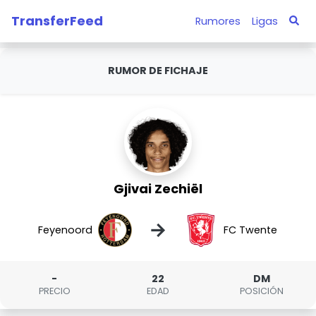
TransferFeed
Rumores
Ligas
RUMOR DE FICHAJE
Gjivai Zechiël
→
Feyenoord
FC Twente
-
22
DM
PRECIO
EDAD
POSICIÓN