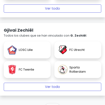
Ver todo
Gjivai Zechiël
Todos los clubes que se han vinculado con
G. Zechiël
.
LOSC Lille
FC Utrecht
Sparta
FC Twente
Rotterdam
Ver todo