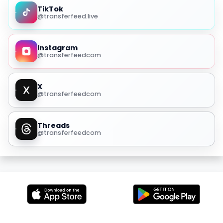
TikTok
@transferfeed.live
Instagram
@transferfeedcom
X
@transferfeedcom
Threads
@transferfeedcom