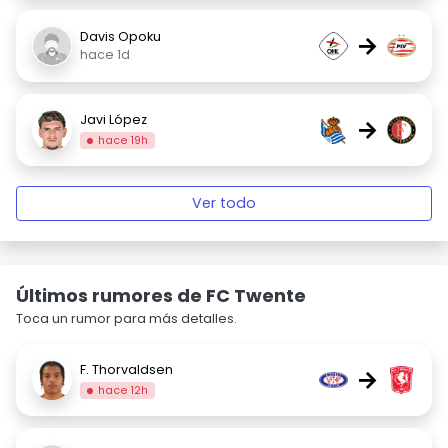
Davis Opoku
→
hace 1d
Javi López
→
hace 19h
Ver todo
Últimos rumores de FC Twente
Toca un rumor para más detalles.
F. Thorvaldsen
→
hace 12h