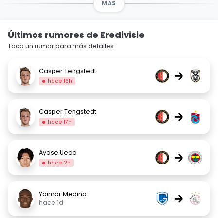
MÁS
Últimos rumores de Eredivisie
Toca un rumor para más detalles.
Casper Tengstedt
→
hace 16h
Casper Tengstedt
→
hace 17h
Ayase Ueda
→
hace 2h
Yaimar Medina
→
hace 1d