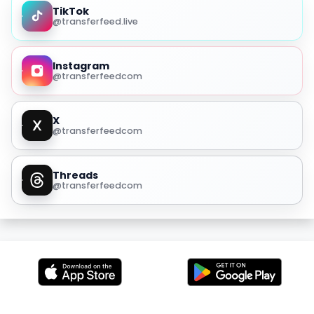
TikTok
@transferfeed.live
Instagram
@transferfeedcom
X
@transferfeedcom
Threads
@transferfeedcom