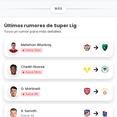
MÁS
Últimos rumores de Super Lig
Toca un rumor para más detalles.
Metehan Altunbaş
→
hace 32m
Cheikh Niasse
→
hace 55m
G. Martinelli
→
hace 4h
A. Sørloth
→
hace 1d