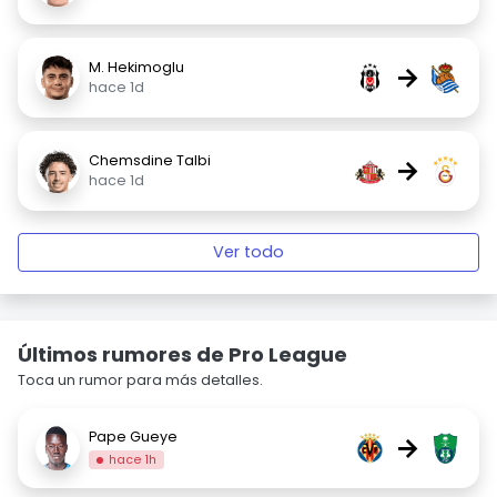
M. Hekimoglu
→
hace 1d
Chemsdine Talbi
→
hace 1d
Ver todo
Últimos rumores de Pro League
Toca un rumor para más detalles.
Pape Gueye
→
hace 1h