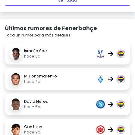
Ver todo
Últimos rumores de Fenerbahçe
Toca un rumor para más detalles.
Ismaïla Sarr
→
hace 3d
M. Ponomarenko
→
hace 4d
David Neres
→
hace 5d
Can Uzun
→
hace 9d