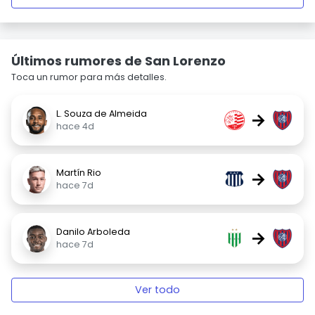
Últimos rumores de San Lorenzo
Toca un rumor para más detalles.
L. Souza de Almeida
→
hace 4d
Martín Rio
→
hace 7d
Danilo Arboleda
→
hace 7d
Ver todo