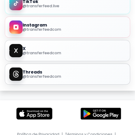
TikTok
@transferfeed.live
Instagram
@transferfeedcom
X
@transferfeedcom
Threads
@transferfeedcom
Política de Privacidad
|
Términos y Condiciones
|