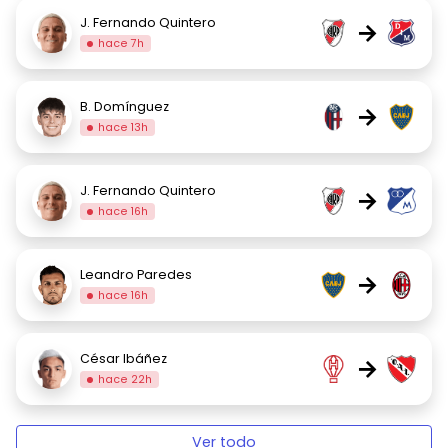
J. Fernando Quintero
→
hace 7h
B. Domínguez
→
hace 13h
J. Fernando Quintero
→
hace 16h
Leandro Paredes
→
hace 16h
César Ibáñez
→
hace 22h
Ver todo