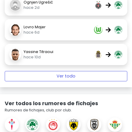
Ognjen Ugrešić
→
hace 2d
Lovro Majer
→
hace 6d
Yassine Titraoui
→
hace 10d
Ver todo
Ver todos los rumores de fichajes
Rumores de fichajes, club por club.