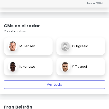
hace 216d
CMs en el radar
Panathinaikos
M. Jensen
O. Ugrešić
K. Kangwa
Y. Titraoui
Ver todo
Fran Beltrán