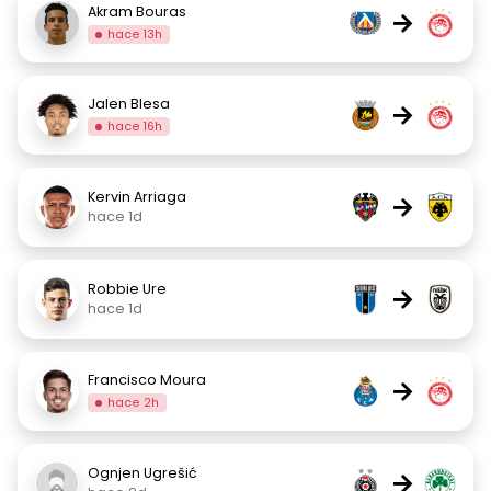
Akram Bouras
→
hace 13h
Jalen Blesa
→
hace 16h
Kervin Arriaga
→
hace 1d
Robbie Ure
→
hace 1d
Francisco Moura
→
hace 2h
Ognjen Ugrešić
→