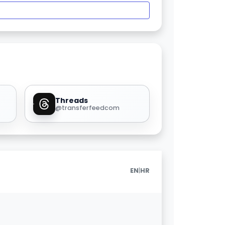
Threads
@transferfeedcom
|
EN
HR