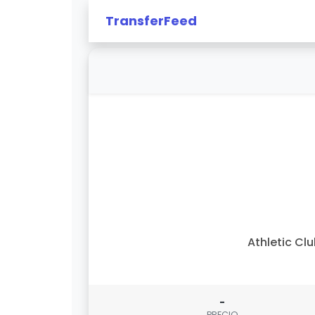
TransferFeed
Athletic Cl
-
PRECIO