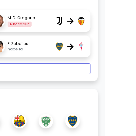
→
M. Di Gregorio
hace 20h
→
E. Zeballos
hace 1d