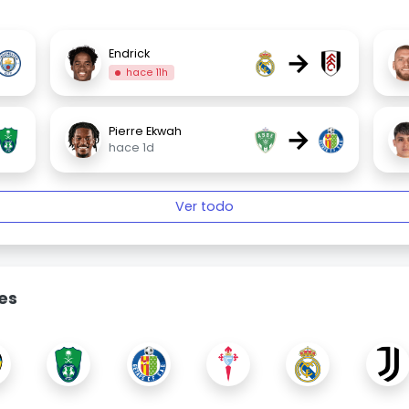
→
Endrick
hace 11h
→
Pierre Ekwah
hace 1d
Ver todo
es