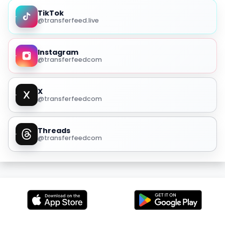
TikTok
@transferfeed.live
Instagram
@transferfeedcom
X
@transferfeedcom
Threads
@transferfeedcom