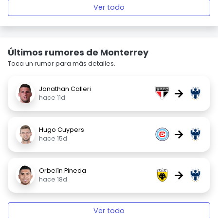
Ver todo
Últimos rumores de Monterrey
Toca un rumor para más detalles.
Jonathan Calleri
→
hace 11d
Hugo Cuypers
→
hace 15d
Orbelín Pineda
→
hace 18d
Ver todo