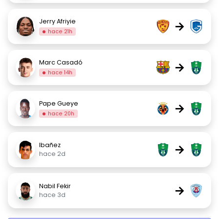
Jerry Afriyie
→
hace 21h
Marc Casadó
→
hace 14h
Pape Gueye
→
hace 20h
Ibañez
→
hace 2d
Nabil Fekir
→
hace 3d