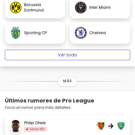
Borussia
Inter Miami
Dortmund
Sporting CP
Chelsea
Ver todo
MÁS
Últimos rumores de Pro League
Toca un rumor para más detalles.
Philip Otele
→
hace 16h