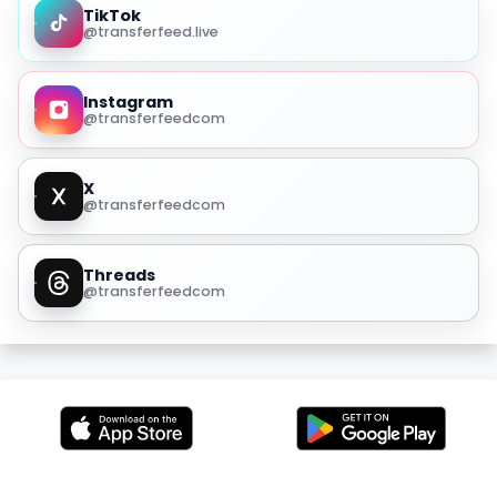
TikTok
@transferfeed.live
Instagram
@transferfeedcom
X
@transferfeedcom
Threads
@transferfeedcom