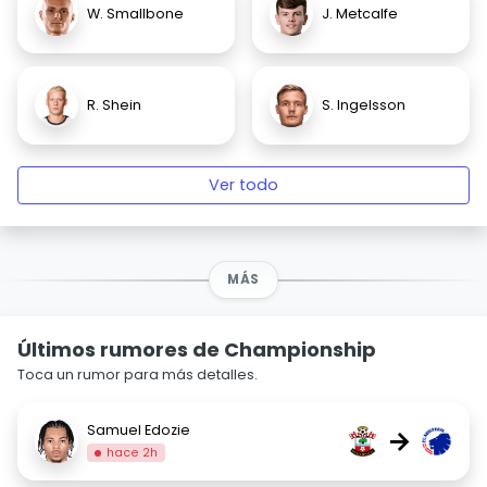
W. Smallbone
J. Metcalfe
R. Shein
S. Ingelsson
Ver todo
MÁS
Últimos rumores de Championship
Toca un rumor para más detalles.
Samuel Edozie
→
hace 2h