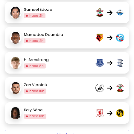
Samuel Edozie
→
hace 2h
Mamadou Doumbia
→
hace 2h
H. Armstrong
→
hace 8h
Žan Vipotnik
→
hace 10h
Kaly Sène
→
hace 13h