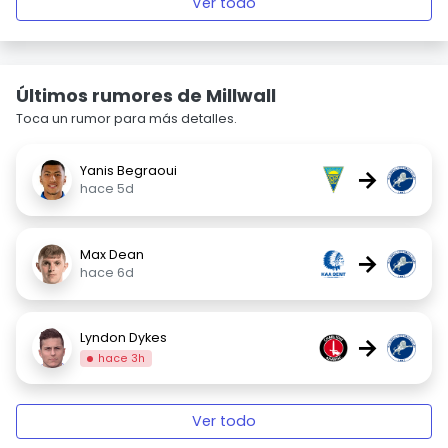
Ver todo
Últimos rumores de Millwall
Toca un rumor para más detalles.
Yanis Begraoui
→
hace 5d
Max Dean
→
hace 6d
Lyndon Dykes
→
hace 3h
Ver todo