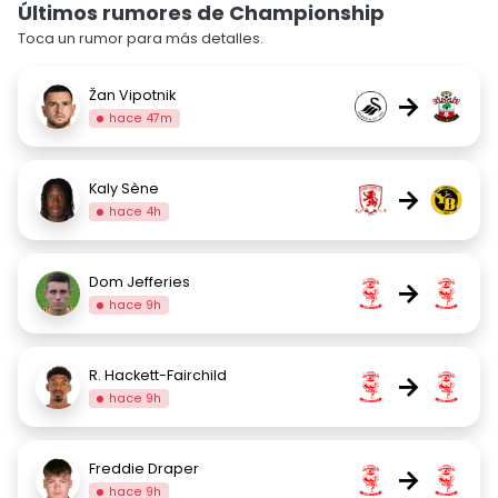
Últimos rumores de Championship
Toca un rumor para más detalles.
Žan Vipotnik
→
hace 47m
Kaly Sène
→
hace 4h
Dom Jefferies
→
hace 9h
R. Hackett-Fairchild
→
hace 9h
Freddie Draper
→
hace 9h