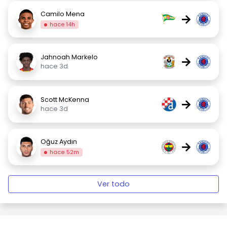
Camilo Mena
→
hace 14h
Jahnoah Markelo
→
hace 3d
Scott McKenna
→
hace 3d
Oğuz Aydın
→
hace 52m
Ver todo