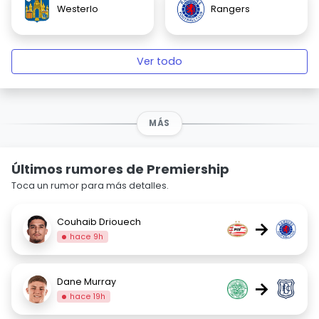
Westerlo
Rangers
Ver todo
MÁS
Últimos rumores de Premiership
Toca un rumor para más detalles.
Couhaib Driouech
→
hace 9h
Dane Murray
→
hace 19h