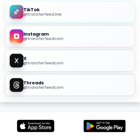
TikTok
@transferfeed.live
Instagram
@transferfeedcom
X
@transferfeedcom
Threads
@transferfeedcom