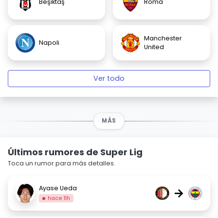
Beşiktaş
Roma
Manchester
Napoli
United
Ver todo
MÁS
Últimos rumores de Super Lig
Toca un rumor para más detalles.
Ayase Ueda
→
hace 11h