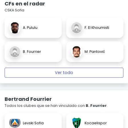
CFs en el radar
CSKA Sofia
A. Pululu
F. El Khoumisti
B. Fourrier
M. Pantović
Ver todo
Bertrand Fourrier
Todos los clubes que se han vinculado con
B. Fourrier
.
Levski Sofia
Kocaelispor