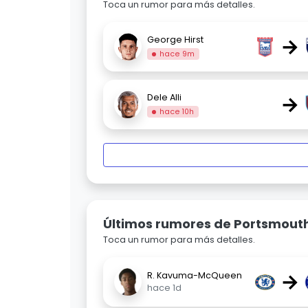
Toca un rumor para más detalles.
→
George Hirst
hace 9m
→
Dele Alli
hace 10h
Últimos rumores de Portsmout
Toca un rumor para más detalles.
→
R. Kavuma-McQueen
hace 1d