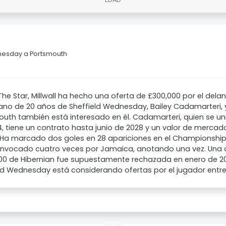
dnesday a Portsmouth
he Star, Millwall ha hecho una oferta de £300,000 por el delan
ano de 20 años de Sheffield Wednesday, Bailey Cadamarteri, 
outh también está interesado en él. Cadamarteri, quien se 
, tiene un contrato hasta junio de 2028 y un valor de merca
 Ha marcado dos goles en 28 apariciones en el Championshi
onvocado cuatro veces por Jamaica, anotando una vez. Una o
00 de Hibernian fue supuestamente rechazada en enero de 20
ld Wednesday está considerando ofertas por el jugador entre