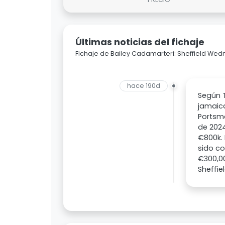
Últimas noticias del fichaje
Fichaje de Bailey Cadamarteri: Sheffield We
hace 190d
Según T
jamaic
Portsm
de 2024
€800k.
sido c
€300,0
Sheffie