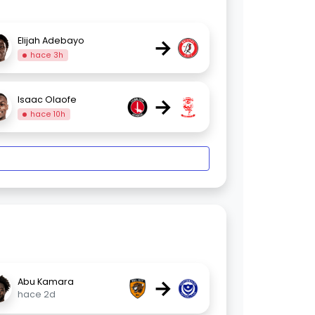
→
Elijah Adebayo
hace 3h
→
Isaac Olaofe
hace 10h
→
Abu Kamara
hace 2d