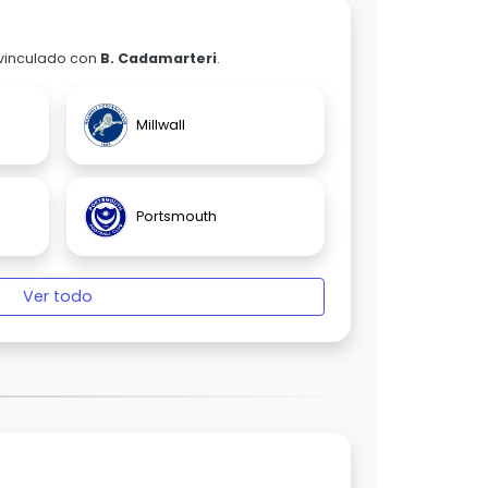
 vinculado con
B. Cadamarteri
.
Millwall
Portsmouth
Ver todo