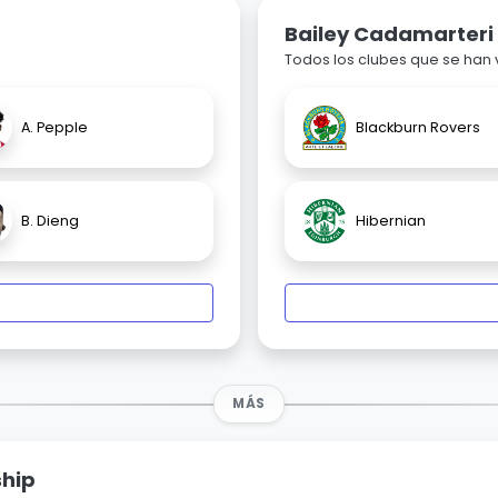
Bailey Cadamarteri
Todos los clubes que se han
A. Pepple
Blackburn Rovers
B. Dieng
Hibernian
MÁS
ship