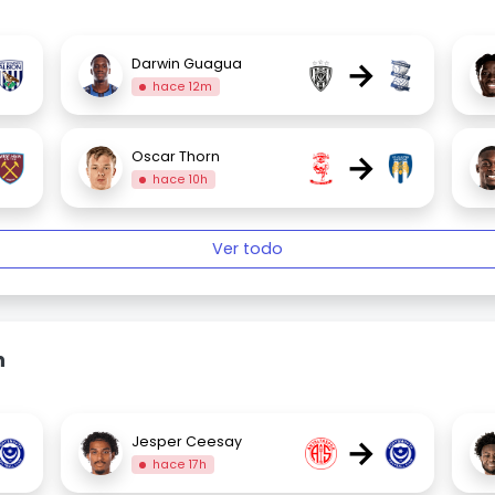
→
Darwin Guagua
hace 12m
→
Oscar Thorn
hace 10h
Ver todo
h
→
Jesper Ceesay
hace 17h