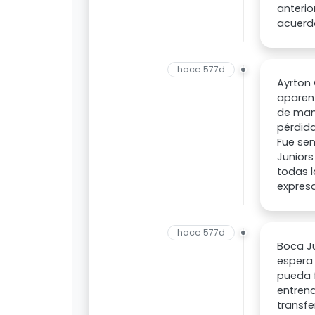
anterio
acuerdo
hace 577d
Ayrton 
aparen
de mane
pérdida
Fue sen
Juniors
todas l
expres
hace 577d
Boca Ju
espera 
pueda f
entren
transfe