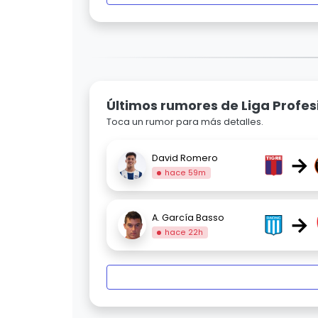
Últimos rumores de Liga Profes
Toca un rumor para más detalles.
→
David Romero
hace 59m
→
A. García Basso
hace 22h