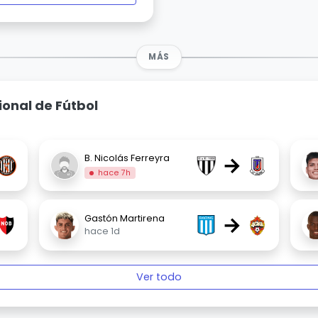
MÁS
ional de Fútbol
→
B. Nicolás Ferreyra
hace 7h
→
Gastón Martirena
hace 1d
Ver todo