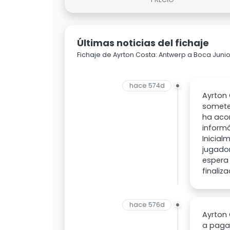
Últimas noticias del fichaje
Fichaje de Ayrton Costa: Antwerp a Boca Junio
hace 574d
Ayrton 
someter
ha acor
inform
Inicial
jugador
espera 
finaliz
hace 576d
Ayrton 
a paga