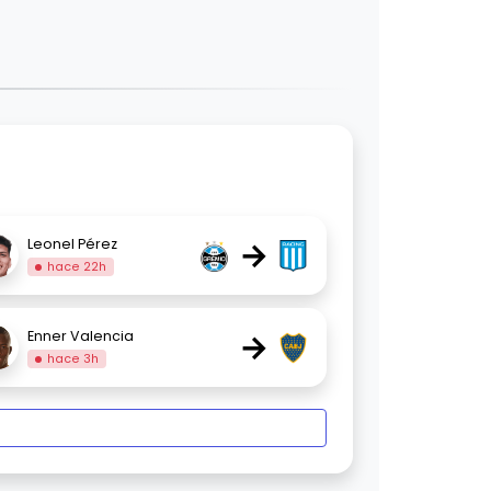
→
Leonel Pérez
hace 22h
→
Enner Valencia
hace 3h