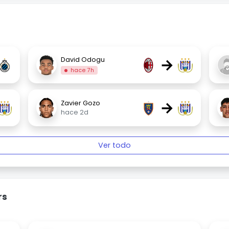
→
David Odogu
hace 7h
→
Zavier Gozo
hace 2d
Ver todo
rs