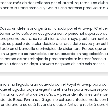
rmente más de dos millones por el lateral izquierdo. Los club
 sobre la transferencia, y Costa tiene permiso para viajar a 
Costa, un defensor argentino fichado por el Antwerp FC el v
temente ha caído en desgracia con el personal deportivo de
ra prometedora, su rendimiento disminuyó posteriormente, l
 de su puesto de titular debido a errores defensivos y un esti
tado en el banquillo a principios de diciembre. Parece que u
 en Argentina es inevitable, con un acuerdo en negociación. 
as partes están trabajando para completar la transferencia,
ado su deseo de dejar Antwerp después de solo seis meses.
niors ha llegado a un acuerdo con el Royal Antwerp para co
que el jugador viaje a Argentina el martes para realizarse p
irmar un contrato de tres años. A pesar de informes anterior
ador de Boca, Fernando Gago, no estaba entusiasmado con la
rencia ahora se está llevando a cabo. Antwerp recibirá apro