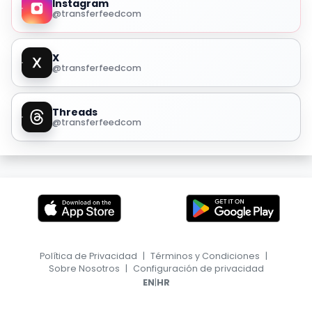
Instagram
@transferfeedcom
X
@transferfeedcom
Threads
@transferfeedcom
Política de Privacidad
|
Términos y Condiciones
|
Sobre Nosotros
|
Configuración de privacidad
|
EN
HR