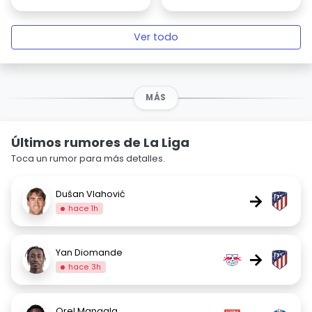
Ver todo
MÁS
Últimos rumores de La Liga
Toca un rumor para más detalles.
Dušan Vlahović
→
hace 1h
Yan Diomande
→
hace 3h
Orel Mangala