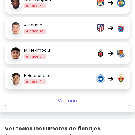
→
hace 3h
A. Sørloth
→
hace 4h
M. Hekimoglu
→
hace 5h
F. Buonanotte
→
hace 9h
Ver todo
Ver todos los rumores de fichajes