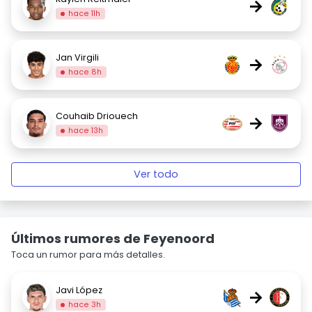
→
hace 11h
Jan Virgili
→
hace 8h
Couhaib Driouech
→
hace 13h
Ver todo
Últimos rumores de Feyenoord
Toca un rumor para más detalles.
Javi López
→
hace 3h