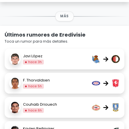
MÁS
Últimos rumores de Eredivisie
Toca un rumor para más detalles.
Javi López
→
hace 3h
F. Thorvaldsen
→
hace 5h
Couhaib Driouech
→
hace 6h
Kaylen Reitmaier