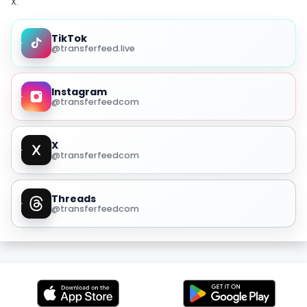
X.
TikTok
@transferfeed.live
Instagram
@transferfeedcom
X
@transferfeedcom
Threads
@transferfeedcom