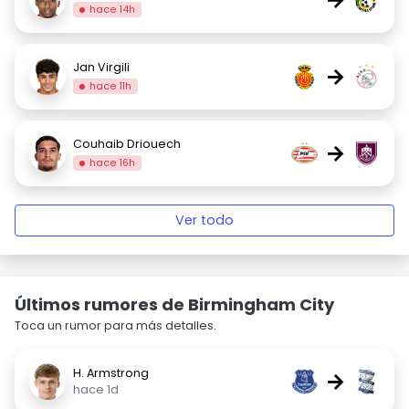
hace 14h
Jan Virgili
→
hace 11h
Couhaib Driouech
→
hace 16h
Ver todo
Últimos rumores de Birmingham City
Toca un rumor para más detalles.
H. Armstrong
→
hace 1d