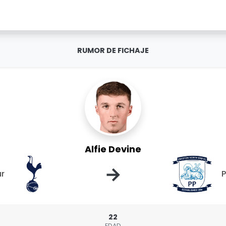
RUMOR DE FICHAJE
Alfie Devine
→
r
P
22
EDAD