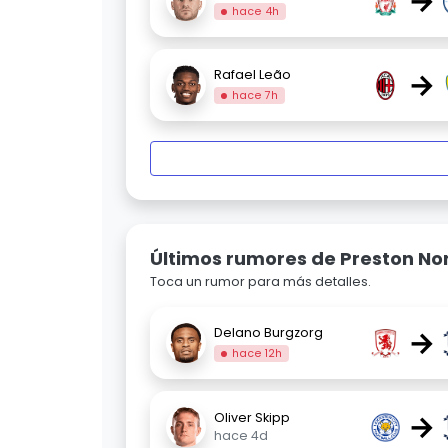
→
hace 4h
→
Rafael Leão
hace 7h
Últimos rumores de Preston No
Toca un rumor para más detalles.
→
Delano Burgzorg
hace 12h
→
Oliver Skipp
hace 4d