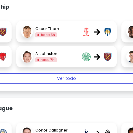
ship
→
Oscar Thorn
hace 5h
→
A. Johnston
hace 7h
Ver todo
eague
Conor Gallagher