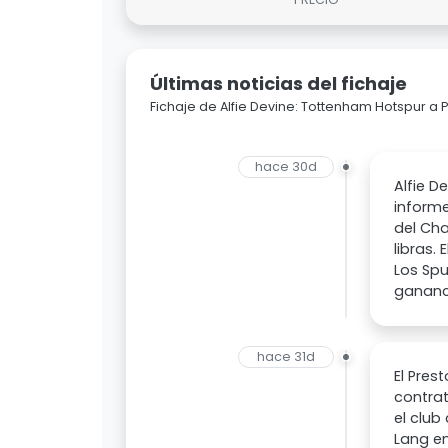
Últimas noticias del fichaje
Fichaje de Alfie Devine: Tottenham Hotspur a 
hace 30d
Alfie D
informe
del Cha
libras.
Los Spu
gananci
hace 31d
El Pres
contrat
el club
Lang en