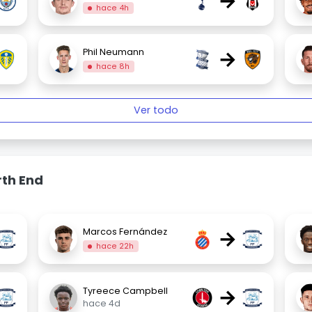
→
hace 4h
→
Phil Neumann
hace 8h
Ver todo
rth End
→
Marcos Fernández
hace 22h
→
Tyreece Campbell
hace 4d