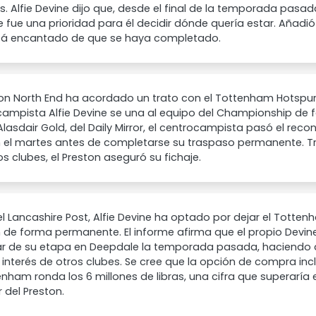
as. Alfie Devine dijo que, desde el final de la temporada pasad
 fue una prioridad para él decidir dónde quería estar. Añadió
tá encantado de que se haya completado.
ton North End ha acordado un trato con el Tottenham Hotspur
campista Alfie Devine se una al equipo del Championship de
lasdair Gold, del Daily Mirror, el centrocampista pasó el rec
 el martes antes de completarse su traspaso permanente. Tra
os clubes, el Preston aseguró su fichaje.
l Lancashire Post, Alfie Devine ha optado por dejar el Totten
 de forma permanente. El informe afirma que el propio Devin
ar de su etapa en Deepdale la temporada pasada, haciendo d
 interés de otros clubes. Se cree que la opción de compra in
enham ronda los 6 millones de libras, una cifra que superaría
r del Preston.