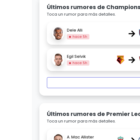
Últimos rumores de Champion
Toca un rumor para más detalles.
→
Dele Alli
hace 5h
→
Egil Selvik
hace 5h
Últimos rumores de Premier L
Toca un rumor para más detalles.
A. Mac Allister