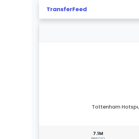
TransferFeed
Tottenham Hotspu
7.1M
PRECIO