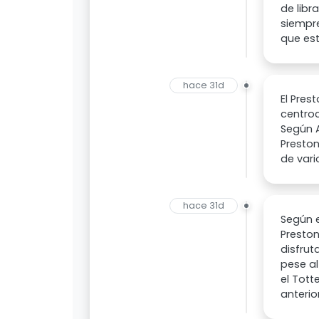
de libr
siempre
que es
hace 31d
El Pres
centro
Según A
Preston
de vari
hace 31d
Según e
Preston
disfrut
pese al
el Tott
anterio