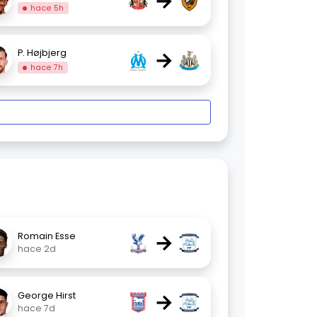
→
hace 5h
→
P. Højbjerg
hace 7h
→
Romain Esse
hace 2d
→
George Hirst
hace 7d