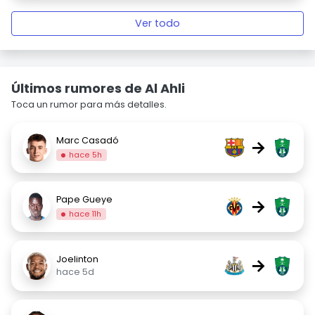
Ver todo
Últimos rumores de Al Ahli
Toca un rumor para más detalles.
Marc Casadó
→
hace 5h
Pape Gueye
→
hace 11h
Joelinton
→
hace 5d