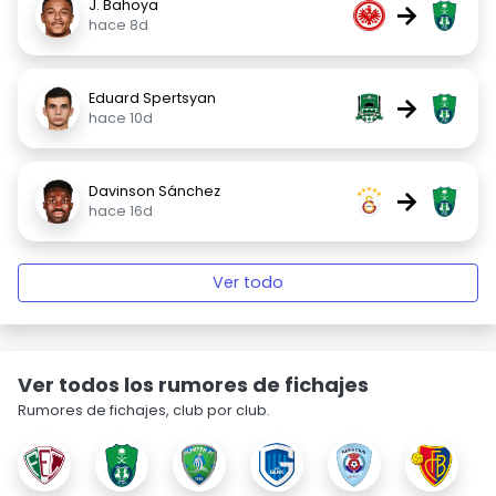
J. Bahoya
→
hace 8d
Eduard Spertsyan
→
hace 10d
Davinson Sánchez
→
hace 16d
Ver todo
Ver todos los rumores de fichajes
Rumores de fichajes, club por club.