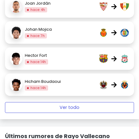
Joan Jordán
→
hace 4h
Johan Mojica
→
hace 7h
Hector Fort
→
hace 14h
Hicham Boudaoui
→
hace 14h
Ver todo
Últimos rumores de Rayo Vallecano