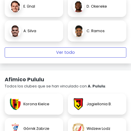
E. Ünal
D. Okereke
A. Silva
C. Ramos
Ver todo
Afimico Pululu
Todos los clubes que se han vinculado con
A. Pululu
.
Korona Kielce
Jagiellonia B.
Górnik Zabrze
Widzew Lodz