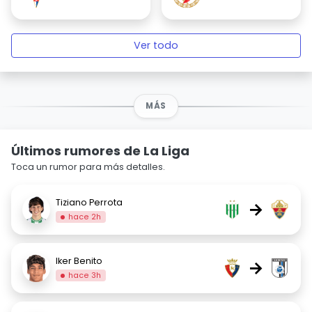
Ver todo
MÁS
Últimos rumores de La Liga
Toca un rumor para más detalles.
Tiziano Perrota
→
hace 2h
Iker Benito
→
hace 3h