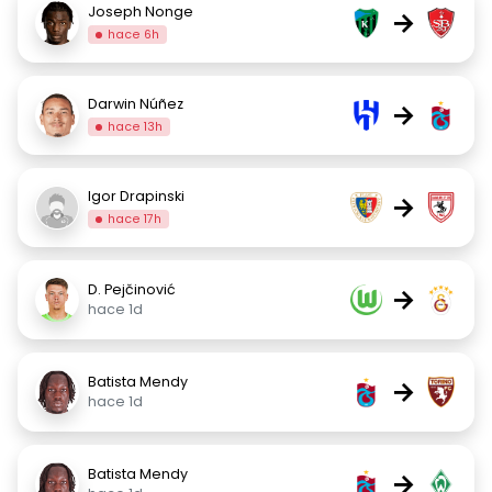
Joseph Nonge
→
hace 6h
Darwin Núñez
→
hace 13h
Igor Drapinski
→
hace 17h
D. Pejčinović
→
hace 1d
Batista Mendy
→
hace 1d
Batista Mendy
→