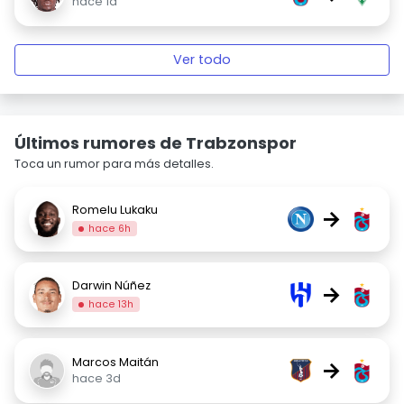
hace 1d
Ver todo
Últimos rumores de Trabzonspor
Toca un rumor para más detalles.
Romelu Lukaku
→
hace 6h
Darwin Núñez
→
hace 13h
Marcos Maitán
→
hace 3d