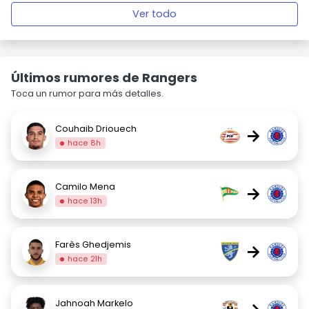
Ver todo
Últimos rumores de Rangers
Toca un rumor para más detalles.
Couhaib Driouech
→
hace 8h
Camilo Mena
→
hace 13h
Farès Ghedjemis
→
hace 21h
Jahnoah Markelo