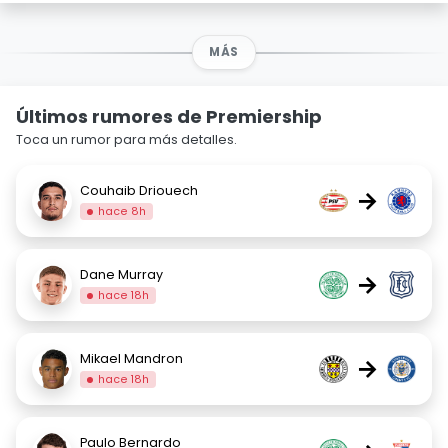
MÁS
Últimos rumores de Premiership
Toca un rumor para más detalles.
Couhaib Driouech
→
hace 8h
Dane Murray
→
hace 18h
Mikael Mandron
→
hace 18h
Paulo Bernardo