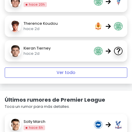
→
hace 20h
Therence Koudou
→
hace 2d
Kieran Tierney
→
hace 2d
Ver todo
Últimos rumores de Premier League
Toca un rumor para más detalles.
Solly March
→
hace 8h