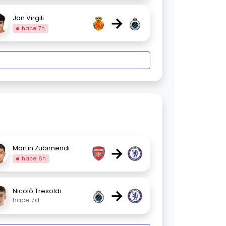
→
Jan Virgili
hace 7h
→
Martín Zubimendi
hace 8h
→
Nicolò Tresoldi
hace 7d