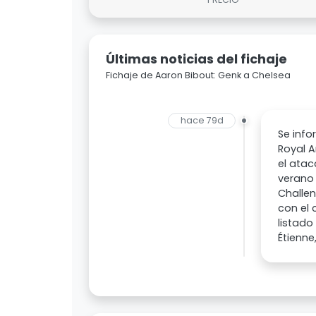
Últimas noticias del fichaje
Fichaje de Aaron Bibout: Genk a Chelsea
hace 79d
Se info
Royal A
el atac
verano 
Challen
con el 
listado
Étienne