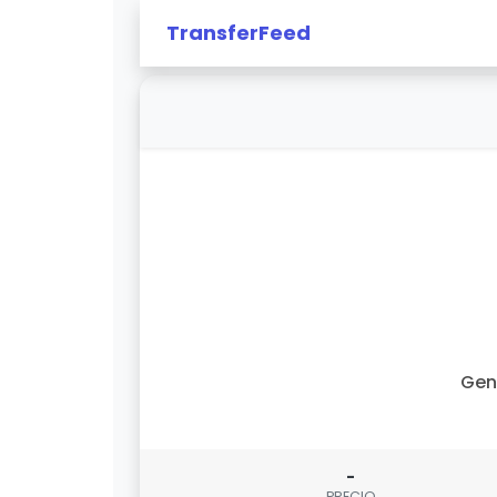
TransferFeed
Gen
-
PRECIO