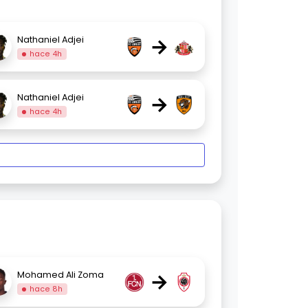
→
Nathaniel Adjei
hace 4h
→
Nathaniel Adjei
hace 4h
→
Mohamed Ali Zoma
hace 8h