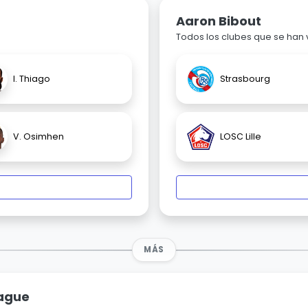
Aaron Bibout
Todos los clubes que se han
I. Thiago
Strasbourg
V. Osimhen
LOSC Lille
MÁS
eague