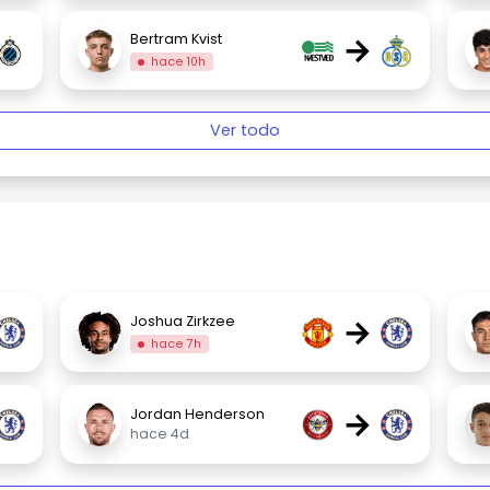
→
Bertram Kvist
hace 10h
Ver todo
→
Joshua Zirkzee
hace 7h
→
Jordan Henderson
hace 4d