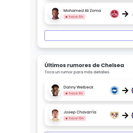
→
Mohamed Ali Zoma
hace 8h
Últimos rumores de Chelsea
Toca un rumor para más detalles.
→
Danny Welbeck
hace 6h
→
Josep Chavarría
hace 15h