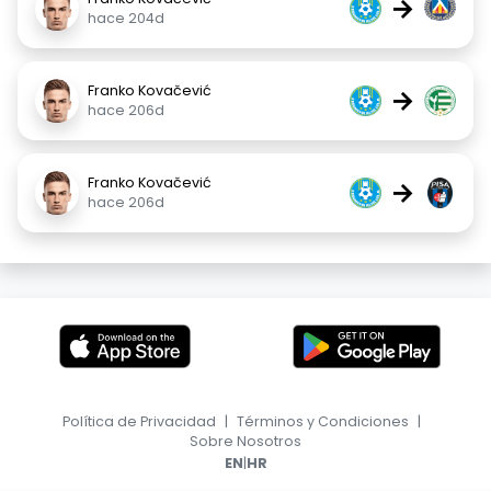
→
hace 204d
Franko Kovačević
→
hace 206d
Franko Kovačević
→
hace 206d
Política de Privacidad
|
Términos y Condiciones
|
Sobre Nosotros
|
EN
HR