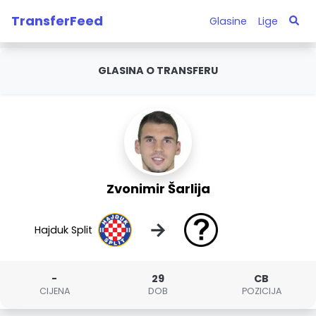
TransferFeed
Glasine
Lige
GLASINA O TRANSFERU
Zvonimir Šarlija
→
Hajduk Split
-
29
CB
CIJENA
DOB
POZICIJA