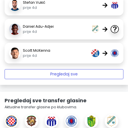
Stefan Vukić
→
prije 4d
Daniel Adu-Adjei
→
prije 4d
Scott McKenna
→
prije 4d
Pregledaj sve
Pregledaj sve transfer glasine
Aktualne transfer glasine po klubovima.