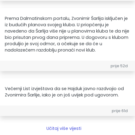
Prema Dalmatinskom portalu, Zvonimir Šarlija isključen je
iz budućih planova svojeg kluba. U priopćenju je
navedeno da Šarlija više nije u planovima kluba te da nije
bio prisutan prvog dana priprema. U dogovoru s klubom
produljio je svoj odmor, a očekuje se da će u
nadolazećem razdoblju pronaći novi klub.
prije 52d
Večernji List izvještava da se Hajduk javno razdvojio od
Zvonimira Šarlije, iako je on još uvijek pod ugovorom.
prije 61d
Učitaj više vijesti