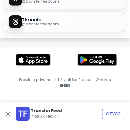
@transferfeedcom
Threads
@transferfeedcom
Pravila o privatnosti
|
Uvjeti korištenja
|
O nama
|
EN
ES
TransferFeed
OTVORI
Prati u aplikaciji