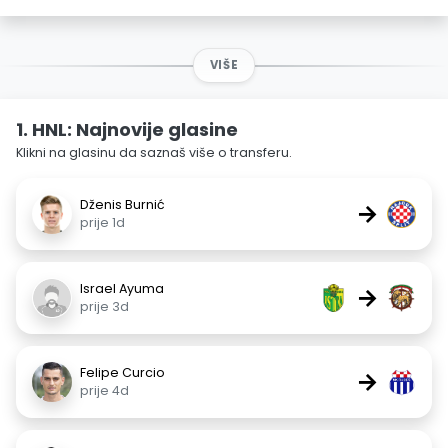
VIŠE
1. HNL: Najnovije glasine
Klikni na glasinu da saznaš više o transferu.
Dženis Burnić
→
prije 1d
Israel Ayuma
→
prije 3d
Felipe Curcio
→
prije 4d