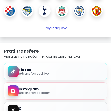
Pregledaj sve
Prati transfere
Vidi glasine na našem TikToku, Instagramu i X-u.
TikTok
@transferfeed.live
Instagram
@transferfeedcom
X