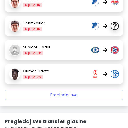
→
prije 11h
Deniz Zeitler
→
prije 11h
M. Nicoll-Jazuli
→
prije 14h
Oumar Diakité
→
prije 17h
Pregledaj sve
Pregledaj sve transfer glasine
Aktualne transfer glasine po klubovima.