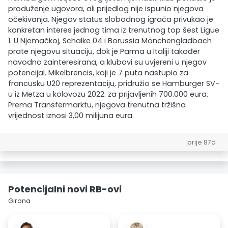
produženje ugovora, ali prijedlog nije ispunio njegova
očekivanja. Njegov status slobodnog igrača privukao je
konkretan interes jednog tima iz trenutnog top šest Ligue
1. U Njemačkoj, Schalke 04 i Borussia Mönchengladbach
prate njegovu situaciju, dok je Parma u Italiji također
navodno zainteresirana, a klubovi su uvjereni u njegov
potencijal. Mikelbrencis, koji je 7 puta nastupio za
francusku U20 reprezentaciju, pridružio se Hamburger SV-
u iz Metza u kolovozu 2022. za prijavljenih 700.000 eura.
Prema Transfermarktu, njegova trenutna tržišna
vrijednost iznosi 3,00 milijuna eura.
prije 87d
Potencijalni novi RB-ovi
Girona