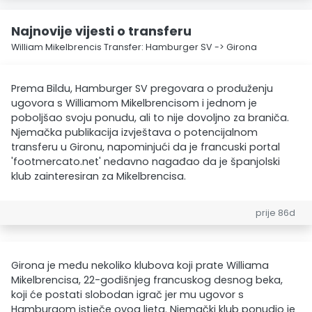
Najnovije vijesti o transferu
William Mikelbrencis Transfer: Hamburger SV -> Girona
Prema Bildu, Hamburger SV pregovara o produženju
ugovora s Williamom Mikelbrencisom i jednom je
poboljšao svoju ponudu, ali to nije dovoljno za braniča.
Njemačka publikacija izvještava o potencijalnom
transferu u Gironu, napominjući da je francuski portal
'footmercato.net' nedavno nagađao da je španjolski
klub zainteresiran za Mikelbrencisa.
prije 86d
Girona je među nekoliko klubova koji prate Williama
Mikelbrencisa, 22-godišnjeg francuskog desnog beka,
koji će postati slobodan igrač jer mu ugovor s
Hamburgom istječe ovog ljeta. Njemački klub ponudio je