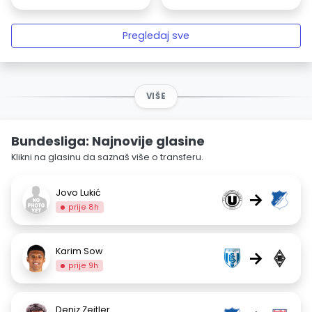
Pregledaj sve
VIŠE
Bundesliga: Najnovije glasine
Klikni na glasinu da saznaš više o transferu.
Jovo Lukić
→
prije 8h
Karim Sow
→
prije 9h
Deniz Zeitler