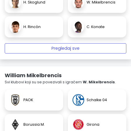
H. Skoglund
W. Mikelbrencis
H. Rincón
C. Konate
Pregledaj sve
William Mikelbrencis
Svi klubovi koji su se povezivali s igračem
W. Mikelbrencis
.
PAOK
Schalke 04
Borussia M.
Girona