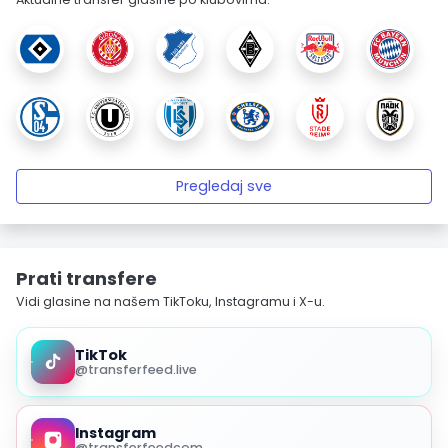
Pregledaj sve
Prati transfere
Vidi glasine na našem TikToku, Instagramu i X-u.
TikTok
@transferfeed.live
Instagram
@transferfeedcom