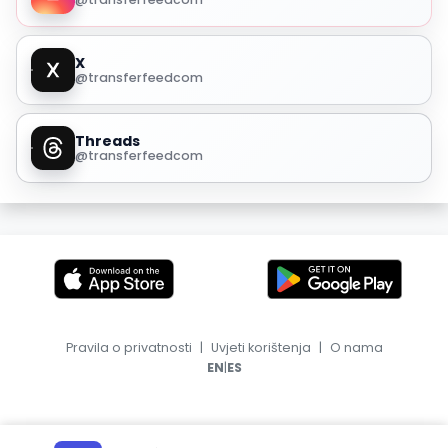
X
@transferfeedcom
Threads
@transferfeedcom
Pravila o privatnosti
|
Uvjeti korištenja
|
O nama
|
EN
ES