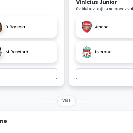
Vinícius Júnior
Svi klubovi koji su se poveziv
B. Barcola
Arsenal
M. Rashford
Liverpool
VIŠE
ine