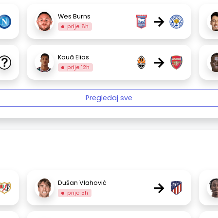
→
Wes Burns
prije 8h
→
Kauã Elias
prije 12h
Pregledaj sve
→
Dušan Vlahović
prije 5h