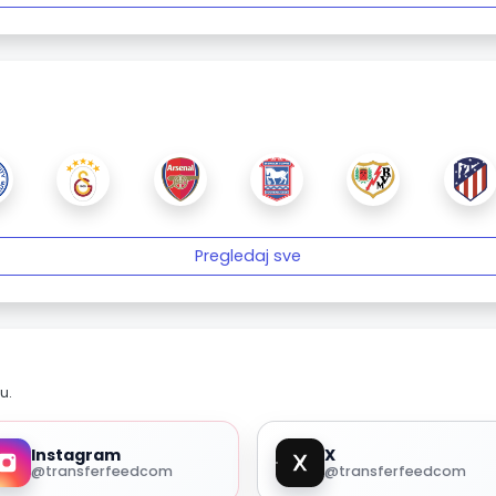
Pregledaj sve
u.
Instagram
X
@transferfeedcom
@transferfeedcom