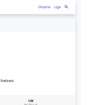
Glasine
Lige
Chelsea
LW
POZICIJA