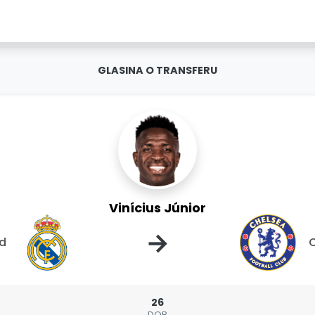
GLASINA O TRANSFERU
Vinícius Júnior
→
id
26
DOB