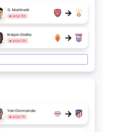
→
G. Martinelli
prije 8h
→
Krépin Diatta
prije 13h
→
Yan Diomande
prije 7h