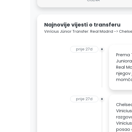
Najnovije vijesti o transferu
Vinícius Júnior Transfer: Real Madrid -> Chels
prije 27d
Prema T
Juniora
Real Ma
njegov 
momčadi
prije 27d
Chelsea
Viniciu
razgovo
Viniciu
posao a