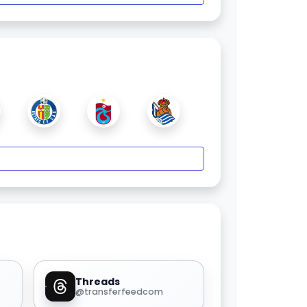
Threads
@transferfeedcom