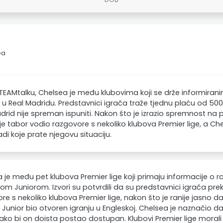
ea
EAMtalku, Chelsea je među klubovima koji se drže informiranim
 u Real Madridu. Predstavnici igrača traže tjednu plaću od 500.0
drid nije spreman ispuniti. Nakon što je izrazio spremnost na p
je tabor vodio razgovore s nekoliko klubova Premier lige, a Ch
 koje prate njegovu situaciju.
 je među pet klubova Premier lige koji primaju informacije o raz
som Juniorom. Izvori su potvrdili da su predstavnici igrača pre
re s nekoliko klubova Premier lige, nakon što je ranije jasno 
s Junior bio otvoren igranju u Engleskoj. Chelsea je naznačio da
ko bi on doista postao dostupan. Klubovi Premier lige morali 