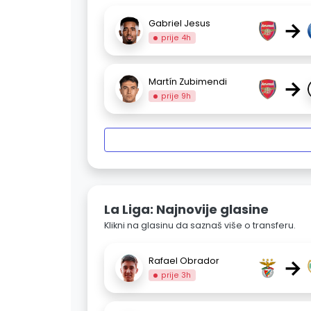
→
Gabriel Jesus
prije 4h
→
Martín Zubimendi
prije 9h
La Liga: Najnovije glasine
Klikni na glasinu da saznaš više o transferu.
→
Rafael Obrador
prije 3h