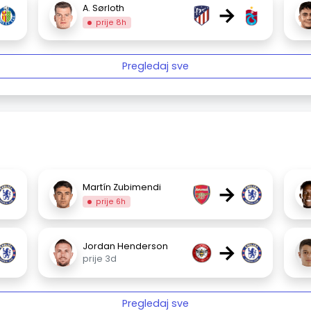
→
A. Sørloth
prije 8h
Pregledaj sve
→
Martín Zubimendi
prije 6h
→
Jordan Henderson
prije 3d
Pregledaj sve