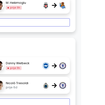
→
M. Hekimoglu
prije 9h
→
Danny Welbeck
prije 11h
→
Nicolò Tresoldi
prije 6d