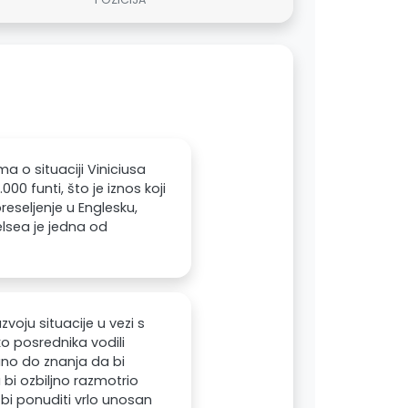
a o situaciji Viniciusa
00 funti, što je iznos koji
reseljenje u Englesku,
elsea je jedna od
voju situacije u vezi s
ko posrednika vodili
dano do znanja da bi
 bi ozbiljno razmotrio
bi ponuditi vrlo unosan