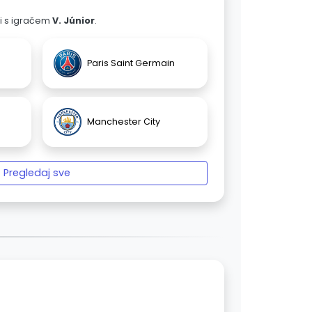
ali s igračem
V. Júnior
.
Paris Saint Germain
Manchester City
Pregledaj sve