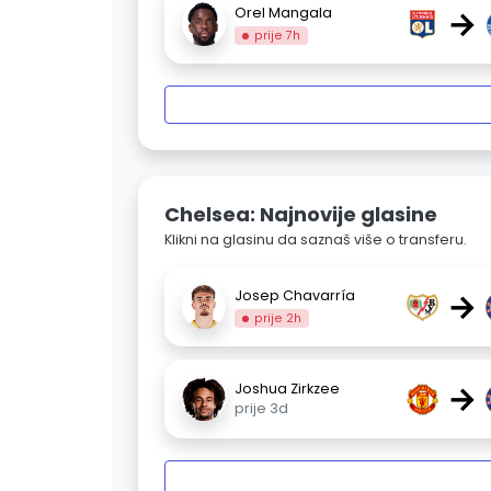
→
Orel Mangala
prije 7h
Chelsea: Najnovije glasine
Klikni na glasinu da saznaš više o transferu.
→
Josep Chavarría
prije 2h
→
Joshua Zirkzee
prije 3d