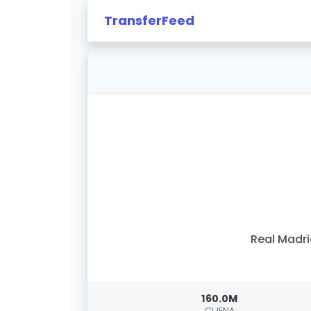
TransferFeed
Real Madr
160.0M
CIJENA