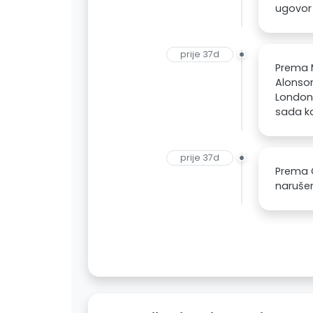
ugovor 
prije 37d
Prema M
Alonsom
Londona
sada ka
prije 37d
Prema G
naruše