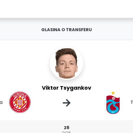
GLASINA O TRANSFERU
Viktor Tsygankov
→
na
28
DOB