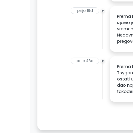
prije 19d
Prema F
izjavio
vremena
Nedavno
pregova
prije 48d
Prema F
Tsygank
ostati u
dao naj
također