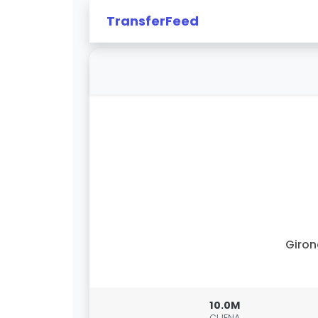
TransferFeed
Giro
10.0M
CIJENA