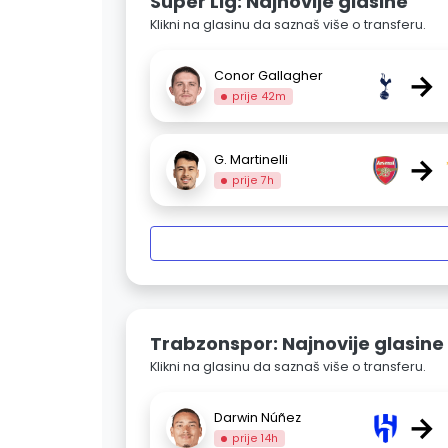
Super Lig: Najnovije glasine
Klikni na glasinu da saznaš više o transferu.
→
Conor Gallagher
prije 42m
→
G. Martinelli
prije 7h
Trabzonspor: Najnovije glasine
Klikni na glasinu da saznaš više o transferu.
→
Darwin Núñez
prije 14h