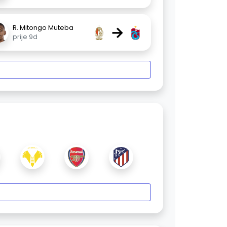
→
R. Mitongo Muteba
prije 9d