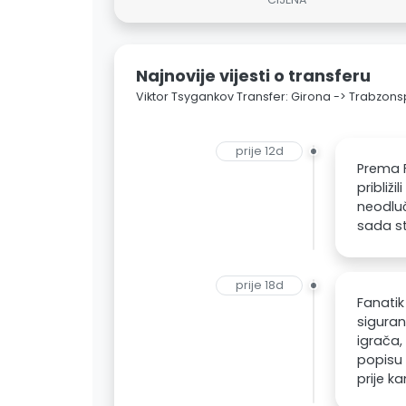
Najnovije vijesti o transferu
Viktor Tsygankov Transfer: Girona -> Trabzon
prije 12d
Prema F
približ
neodluč
sada st
prije 18d
Fanatik
siguran
igrača,
popisu 
prije ka