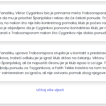
anatiku, Viktor Cygankov bio je primarna meta Trabzonspora 
 je da mu je prioritet Španjolska i rekao da će čekati ponude.
, no nakon što nije bilo konkretnog pomaka, klub je počeo raz
 je objavljeno da je Cygankov ponovno kontaktirao klub, jer 
rati s Trabzonsporom nakon što Cygankov nije dobio ponude 
anatiku, uprava Trabzonspora stupila je u kontakt s predstav
ova, tražeći odluku jer je igrač klub držao na čekanju. Viktoru 
 Španjolskoj, ali će napustiti Gironu jer je klub ispao iz La Lige. 
bolju ponudu za Tsygankova, a Fatih Tekke inzistira na tom tr
 zainteresiran za igrača, ali nije ostvario pomak zbog njegove 
Učitaj više vijesti