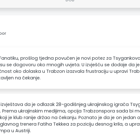
spor
anatiku, prošlog tjedna povučen je novi potez za Tsygankova
ili su se dogovoru oko mnogih uvjeta. U izvješću se dodaje da 
nost oko dolaska u Trabzon izazvala frustraciju u upravi Trab
avljen na čekanje.
 izvještava da je odlazak 28-godišnjeg ukrajinskog igrača Ts
. Prema ukrajinskim medijima, opcija Trabzonspora sada bi mog
 koji je klub ranije držao na čekanju. Poznato je da je on jedan
glavnog trenera Fatiha Tekkea za poziciju desnog krila, a uprava
mpa u Austriji.