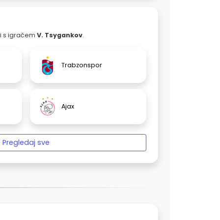
ali s igračem
V. Tsygankov
.
Trabzonspor
Ajax
Pregledaj sve