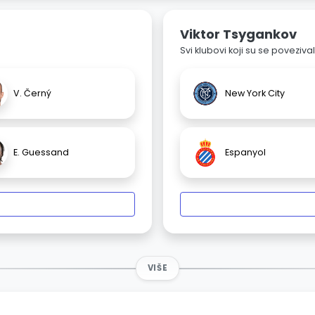
Viktor Tsygankov
Svi klubovi koji su se poveziv
V. Černý
New York City
E. Guessand
Espanyol
VIŠE