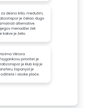
za desno krilo; međutim,
 Trabzonspor je čekao dugo
matrati alternative.
njegov menadžer želi
kakve je želio.
nicima Viktora
Tsygankovu prioritet je
Trabzonspor je klub koji je
ansferu. Espanyol je
odštete i visoke plaće.