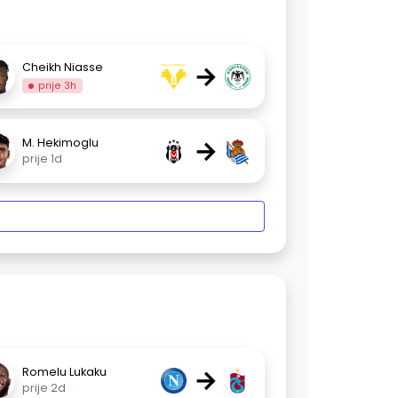
→
Cheikh Niasse
prije 3h
→
M. Hekimoglu
prije 1d
→
Romelu Lukaku
prije 2d