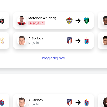
→
Metehan Altunbaş
prije 3h
→
A. Sørloth
prije 1d
Pregledaj sve
→
A. Sørloth
prije 1d