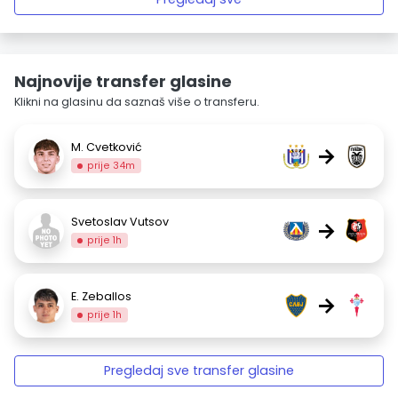
Najnovije transfer glasine
Klikni na glasinu da saznaš više o transferu.
M. Cvetković
→
prije 34m
Svetoslav Vutsov
→
prije 1h
E. Zeballos
→
prije 1h
Pregledaj sve transfer glasine