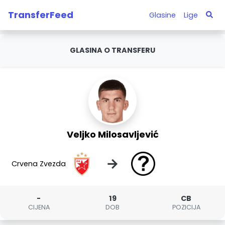
TransferFeed
Glasine
Lige
GLASINA O TRANSFERU
Veljko Milosavljević
→
Crvena Zvezda
-
19
CB
CIJENA
DOB
POZICIJA