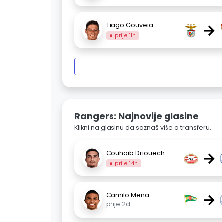
→
Tiago Gouveia
prije 11h
Rangers: Najnovije glasine
Klikni na glasinu da saznaš više o transferu.
→
Couhaib Driouech
prije 14h
→
Camilo Mena
prije 2d