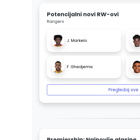
Potencijalni novi RW-ovi
Rangers
J. Markelo
F. Ghedjemis
Pregledaj sve
Premiership: Najnovije glasine