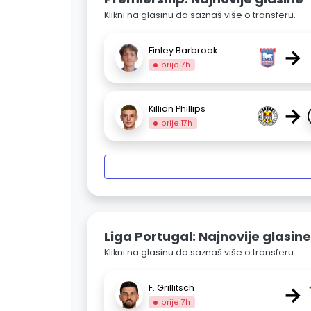
Klikni na glasinu da saznaš više o transferu.
→
Finley Barbrook
prije 7h
→
Killian Phillips
prije 17h
Liga Portugal: Najnovije glasine
Klikni na glasinu da saznaš više o transferu.
→
F. Grillitsch
prije 7h