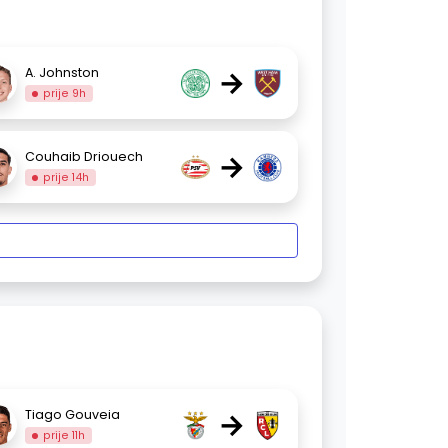
→
A. Johnston
prije 9h
→
Couhaib Driouech
prije 14h
→
Tiago Gouveia
prije 11h