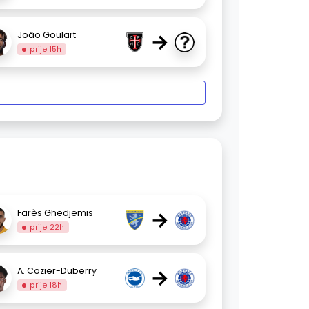
→
João Goulart
prije 15h
→
Farès Ghedjemis
prije 22h
→
A. Cozier-Duberry
prije 18h