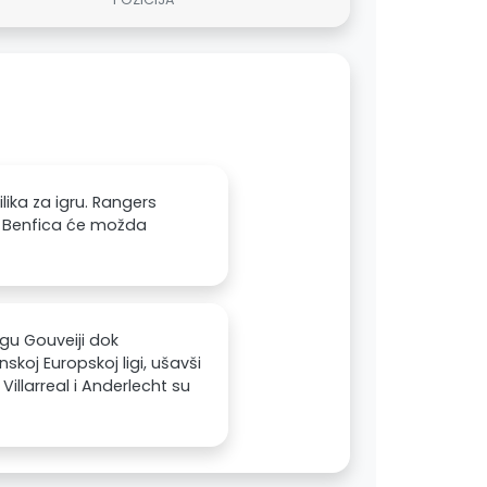
lika za igru. Rangers
i. Benfica će možda
gu Gouveiji dok
koj Europskoj ligi, ušavši
illarreal i Anderlecht su