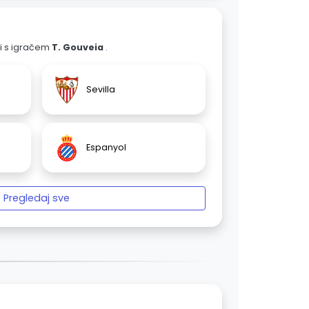
ali s igračem
T. Gouveia
.
Sevilla
Espanyol
Pregledaj sve