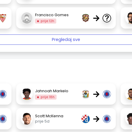
→
Francisco Gomes
prije 12h
Pregledaj sve
→
Jahnoah Markelo
prije 18h
→
Scott McKenna
prije 5d