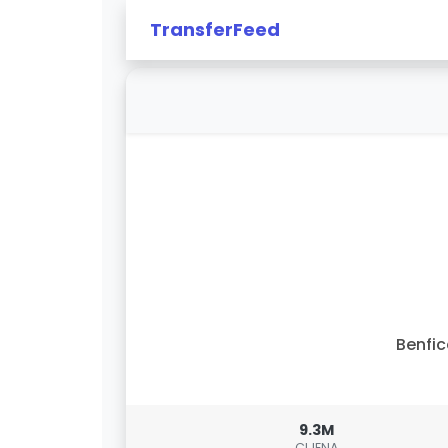
TransferFeed
Benfi
9.3M
CIJENA