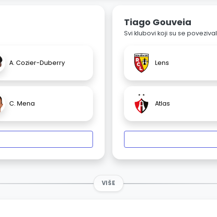
Tiago Gouveia
Svi klubovi koji su se poveziv
A. Cozier-Duberry
Lens
C. Mena
Atlas
VIŠE