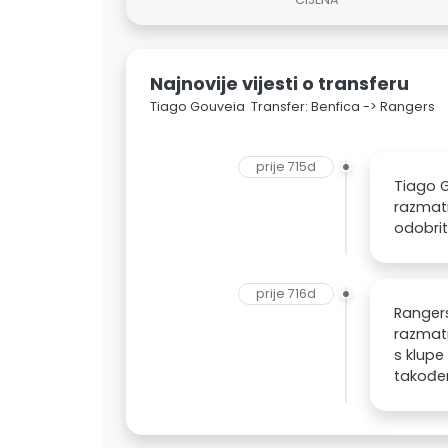
Najnovije vijesti o transferu
Tiago Gouveia Transfer: Benfica -> Rangers
prije 715d
Tiago G
razmatr
odobri
prije 716d
Rangers
razmatr
s klupe
također