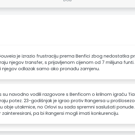
ouveia je izrazio frustraciju prema Benfici zbog nedostatka pri
aju njegov transfer, s prijavljenom cijenom od 7 milijuna funt
ti njegov odlazak samo ako pronađu zamjenu.
 su navodno vodili razgovore s Benficom o krilnom igraču Tia
aju potez. 23-godišnjak je igrao protiv Rangersa u prošlosezons
 u obje utakmice, no Orlovi su sada spremni saslušati ponude. V
 zainteresirani, pa bi Rangersi mogli imati konkurenciju.