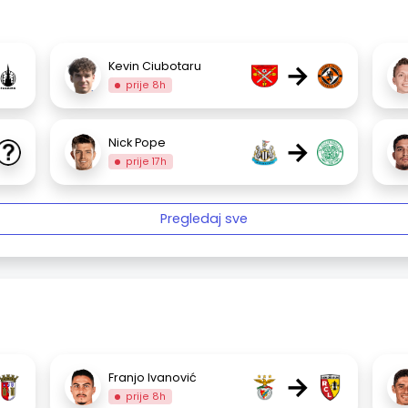
→
Kevin Ciubotaru
prije 8h
→
Nick Pope
prije 17h
Pregledaj sve
→
Franjo Ivanović
prije 8h