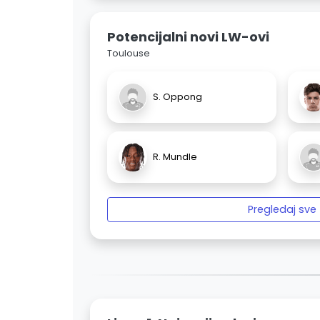
Potencijalni novi LW-ovi
Toulouse
S. Oppong
R. Mundle
Pregledaj sve