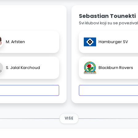
Sebastian Tounekti
Svi klubovi koji su se poveziv
M. Arfsten
Hamburger SV
S. Jalal Karchoud
Blackburn Rovers
VIŠE