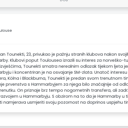
oulouse
an Tounekti, 23, privukao je pažnju stranih klubova nakon svoj
y. Klubovi poput Toulousea izrazili su interes za norveško-tu
zvješćima, Tounekti smatra nerealnim odlazak tijekom ljeta jer
yju i koncentriran je na osvajanje SM-zlata. Unatoč interes
era, Kölna i Blackburna, Tounekti je predan svom trenutnom t
nje prvenstva s Hammarbyjem za njega bilo značajnije od odl
enutku. On priznaje brz tempo nogometnih transfera, ali zadr
razvojem u Hammarbyju. S obzirom na to da je Hammarby u tij
i namjerava usmjeriti svoju pozornost na doprinos uspjehu t