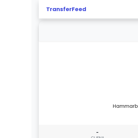
TransferFeed
Hammarb
-
CIJENA