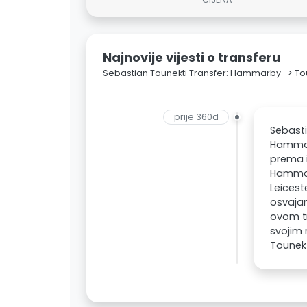
Najnovije vijesti o transferu
Sebastian Tounekti Transfer: Hammarby -> T
prije 360d
Sebasti
Hammarb
prema i
Hammarb
Leicest
osvaja
ovom tr
svojim 
Tounekt