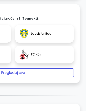
ali s igračem
S. Tounekti
.
Leeds United
FC Köln
Pregledaj sve