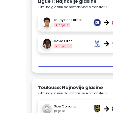
Ligue 1: Najnovije glasine
Klikni na glasinu da saznaš više o transferu.
→
Louey Ben Farhat
prije 1h
→
David Ozoh
prije 18h
Toulouse: Najnovije glasine
Klikni na glasinu da saznaš više o transferu.
→
Sion Oppong
prije 1d