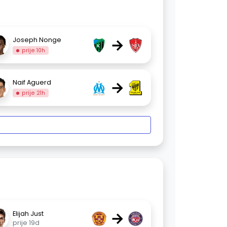
→
Joseph Nonge
prije 10h
→
Naif Aguerd
prije 21h
→
Elijah Just
prije 19d