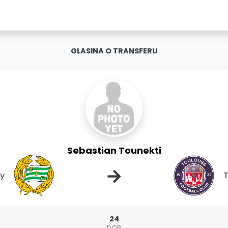
GLASINA O TRANSFERU
Sebastian Tounekti
→
y
T
24
DOB