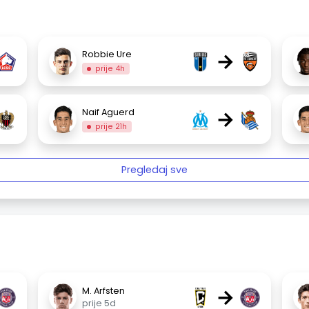
→
Robbie Ure
prije 4h
→
Naif Aguerd
prije 21h
Pregledaj sve
→
M. Arfsten
prije 5d