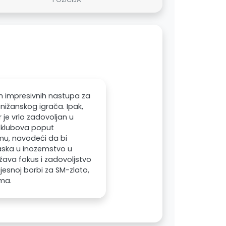
ih impresivnih nastupa za
nižanskog igrača. Ipak,
 je vrlo zadovoljan u
u klubova poput
imu, navodeći da bi
aska u inozemstvo u
žava fokus i zadovoljstvo
esnoj borbi za SM-zlato,
ima.