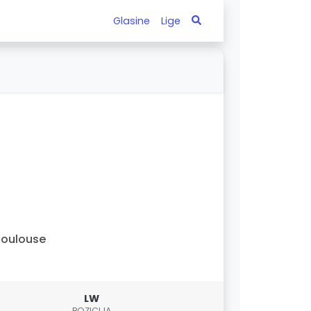
Glasine
Lige
oulouse
LW
POZICIJA