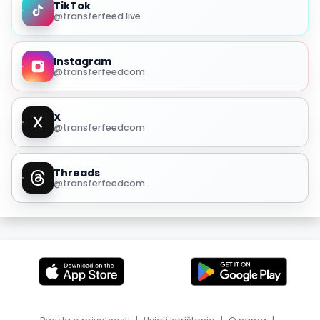
TikTok
@transferfeed.live
Instagram
@transferfeedcom
X
@transferfeedcom
Threads
@transferfeedcom