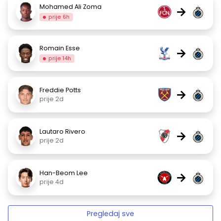
Mohamed Ali Zoma
→
prije 6h
Romain Esse
→
prije 14h
Freddie Potts
→
prije 2d
Lautaro Rivero
→
prije 2d
Han-Beom Lee
→
prije 4d
Pregledaj sve