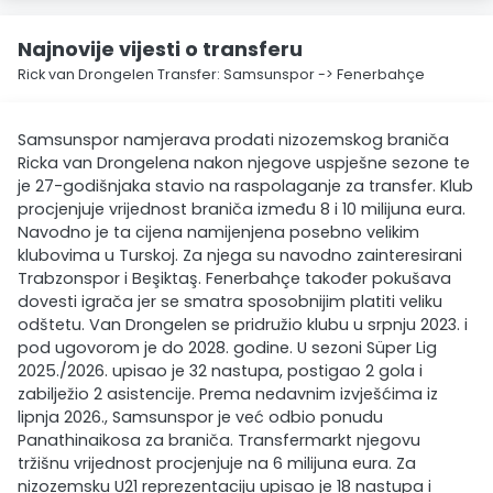
Najnovije vijesti o transferu
Rick van Drongelen Transfer: Samsunspor -> Fenerbahçe
Samsunspor namjerava prodati nizozemskog braniča
Ricka van Drongelena nakon njegove uspješne sezone te
je 27-godišnjaka stavio na raspolaganje za transfer. Klub
procjenjuje vrijednost braniča između 8 i 10 milijuna eura.
Navodno je ta cijena namijenjena posebno velikim
klubovima u Turskoj. Za njega su navodno zainteresirani
Trabzonspor i Beşiktaş. Fenerbahçe također pokušava
dovesti igrača jer se smatra sposobnijim platiti veliku
odštetu. Van Drongelen se pridružio klubu u srpnju 2023. i
pod ugovorom je do 2028. godine. U sezoni Süper Lig
2025./2026. upisao je 32 nastupa, postigao 2 gola i
zabilježio 2 asistencije. Prema nedavnim izvješćima iz
lipnja 2026., Samsunspor je već odbio ponudu
Panathinaikosa za braniča. Transfermarkt njegovu
tržišnu vrijednost procjenjuje na 6 milijuna eura. Za
nizozemsku U21 reprezentaciju upisao je 18 nastupa i