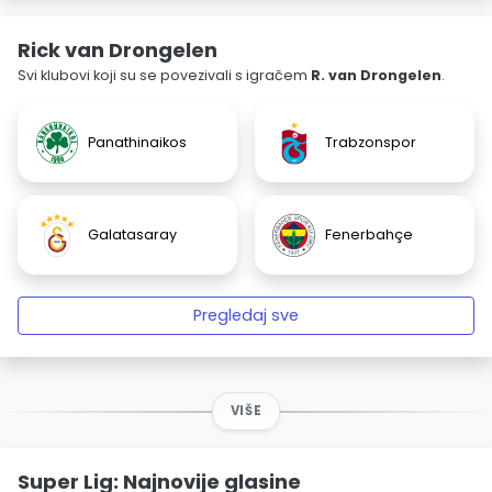
Rick van Drongelen
Svi klubovi koji su se povezivali s igračem
R. van Drongelen
.
Panathinaikos
Trabzonspor
Galatasaray
Fenerbahçe
Pregledaj sve
VIŠE
Super Lig: Najnovije glasine