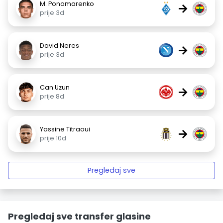
M. Ponomarenko
→
prije 3d
David Neres
→
prije 3d
Can Uzun
→
prije 8d
Yassine Titraoui
→
prije 10d
Pregledaj sve
Pregledaj sve transfer glasine