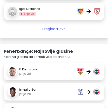
Igor Drapinski
→
prije 2h
Pregledaj sve
Fenerbahçe: Najnovije glasine
Klikni na glasinu da saznaš više o transferu.
E. Demirović
→
prije 2d
Ismaïla Sarr
→
prije 2d