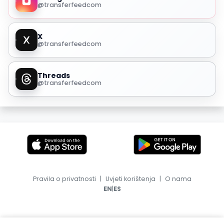
@transferfeedcom
X
@transferfeedcom
Threads
@transferfeedcom
Pravila o privatnosti
|
Uvjeti korištenja
|
O nama
|
EN
ES