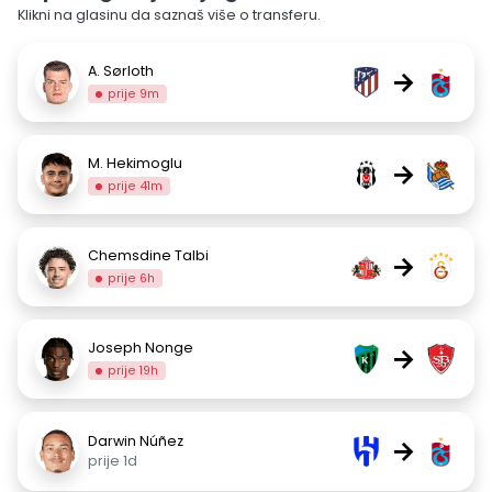
Klikni na glasinu da saznaš više o transferu.
A. Sørloth
→
prije 9m
M. Hekimoglu
→
prije 41m
Chemsdine Talbi
→
prije 6h
Joseph Nonge
→
prije 19h
Darwin Núñez
→
prije 1d