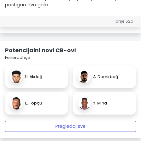
postigao dva gola.
prije 52d
Potencijalni novi CB-ovi
Fenerbahçe
Ü. Akdağ
A. Demirbağ
E. Topçu
Y. Mina
Pregledaj sve