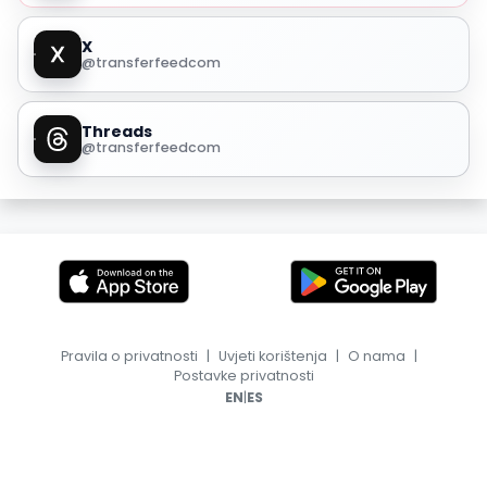
X
@transferfeedcom
Threads
@transferfeedcom
Pravila o privatnosti
|
Uvjeti korištenja
|
O nama
|
Postavke privatnosti
|
EN
ES