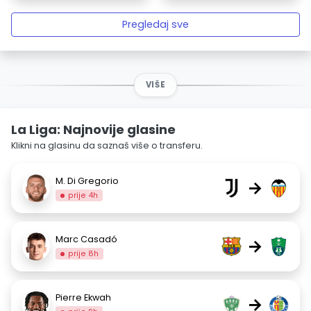
Pregledaj sve
VIŠE
La Liga: Najnovije glasine
Klikni na glasinu da saznaš više o transferu.
M. Di Gregorio
→
prije 4h
Marc Casadó
→
prije 8h
Pierre Ekwah
→