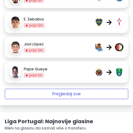
prije 9h
E. Zeballos
→
prije 12h
Javi López
→
prije 21h
Pape Gueye
→
prije 5h
Pregledaj sve
Liga Portugal: Najnovije glasine
Klikni na glasinu da saznaš više o transferu.