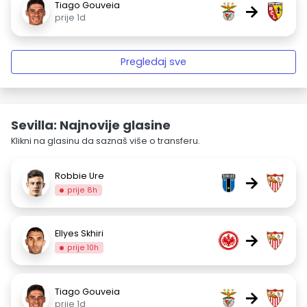
Tiago Gouveia
→
prije 1d
Pregledaj sve
Sevilla: Najnovije glasine
Klikni na glasinu da saznaš više o transferu.
Robbie Ure
→
prije 8h
Ellyes Skhiri
→
prije 10h
Tiago Gouveia
→
prije 1d