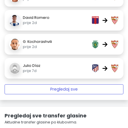
David Romero
→
prije 2d
G. Kochorashvili
→
prije 2d
Julio Díaz
→
prije 7d
Pregledaj sve
Pregledaj sve transfer glasine
Aktualne transfer glasine po klubovima.