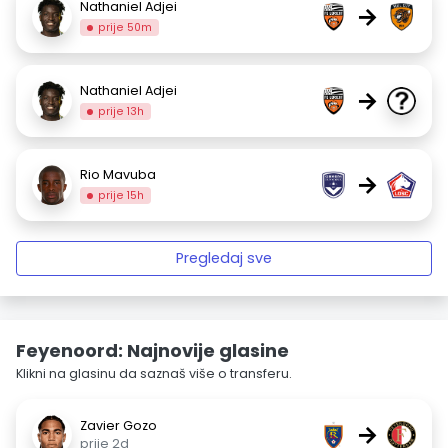
Nathaniel Adjei
→
prije 50m
Nathaniel Adjei
→
prije 13h
Rio Mavuba
→
prije 15h
Pregledaj sve
Feyenoord: Najnovije glasine
Klikni na glasinu da saznaš više o transferu.
Zavier Gozo
→
prije 2d