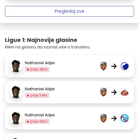
Pregledaj sve
Ligue 1: Najnovije glasine
Klikni na glasinu da saznaš više o transferu.
Nathaniel Adjei
→
prije 48m
Nathaniel Adjei
→
prije 54m
Nathaniel Adjei
→
prije 58m