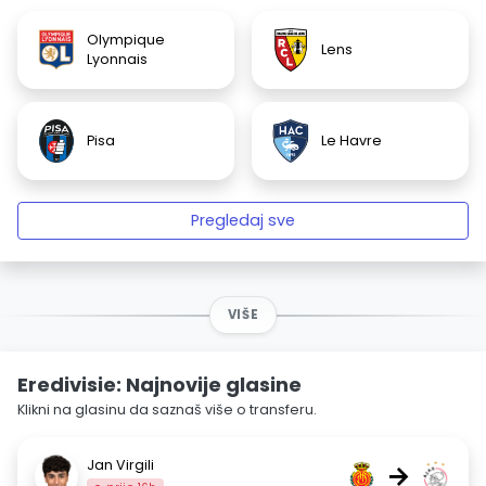
Olympique
Lens
Lyonnais
Pisa
Le Havre
Pregledaj sve
VIŠE
Eredivisie: Najnovije glasine
Klikni na glasinu da saznaš više o transferu.
Jan Virgili
→