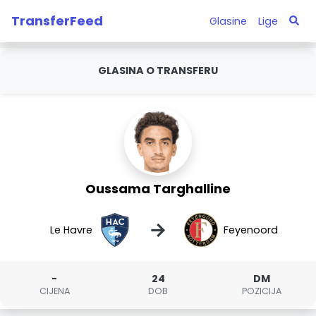
TransferFeed
Glasine
Lige
GLASINA O TRANSFERU
Oussama Targhalline
→
Le Havre
Feyenoord
-
24
DM
CIJENA
DOB
POZICIJA