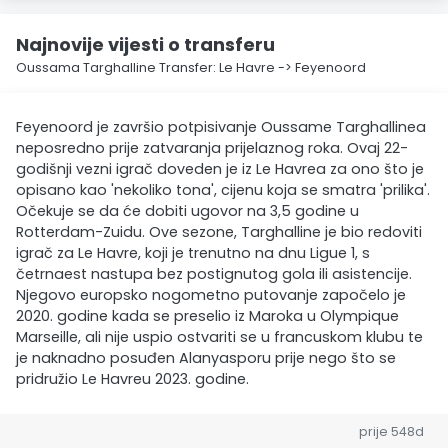
Najnovije vijesti o transferu
Oussama Targhalline Transfer: Le Havre -> Feyenoord
Feyenoord je završio potpisivanje Oussame Targhallinea
neposredno prije zatvaranja prijelaznog roka. Ovaj 22-
godišnji vezni igrač doveden je iz Le Havrea za ono što je
opisano kao 'nekoliko tona', cijenu koja se smatra 'prilika'.
Očekuje se da će dobiti ugovor na 3,5 godine u
Rotterdam-Zuidu. Ove sezone, Targhalline je bio redoviti
igrač za Le Havre, koji je trenutno na dnu Ligue 1, s
četrnaest nastupa bez postignutog gola ili asistencije.
Njegovo europsko nogometno putovanje započelo je
2020. godine kada se preselio iz Maroka u Olympique
Marseille, ali nije uspio ostvariti se u francuskom klubu te
je naknadno posuđen Alanyasporu prije nego što se
pridružio Le Havreu 2023. godine.
prije 548d