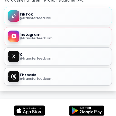
Vidi glasine na našem TikToku, Instagramu i X-u.
TikTok
@transferfeed.live
Instagram
@transferfeedcom
X
@transferfeedcom
Threads
@transferfeedcom