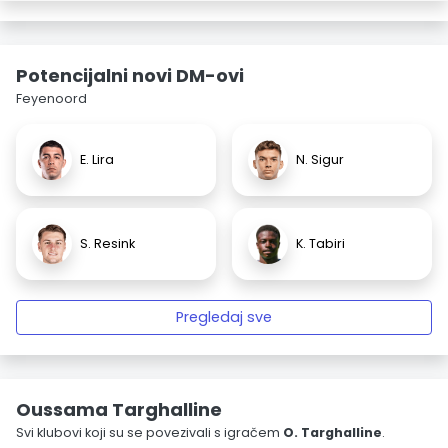
Potencijalni novi DM-ovi
Feyenoord
E. Lira
N. Sigur
S. Resink
K. Tabiri
Pregledaj sve
Oussama Targhalline
Svi klubovi koji su se povezivali s igračem
O. Targhalline
.