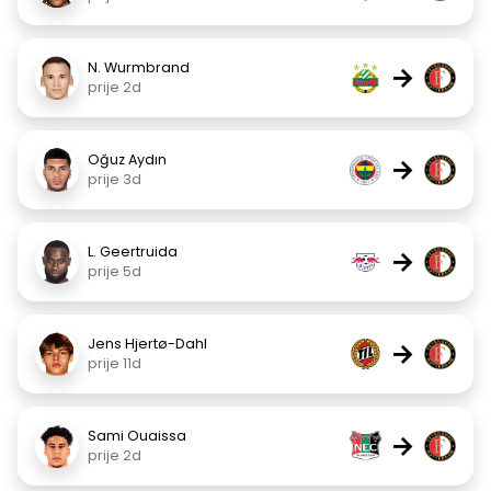
N. Wurmbrand
→
prije 2d
Oğuz Aydın
→
prije 3d
L. Geertruida
→
prije 5d
Jens Hjertø-Dahl
→
prije 11d
Sami Ouaissa
→
prije 2d