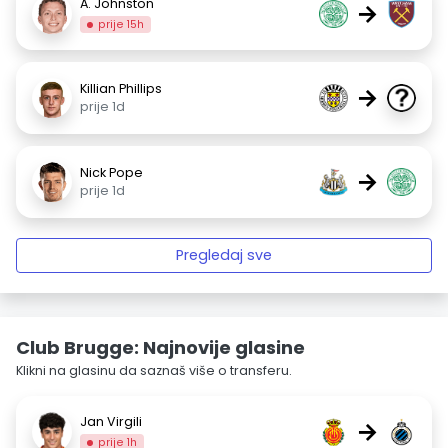
A. Johnston
→
prije 15h
Killian Phillips
→
prije 1d
Nick Pope
→
prije 1d
Pregledaj sve
Club Brugge: Najnovije glasine
Klikni na glasinu da saznaš više o transferu.
Jan Virgili
→
prije 1h