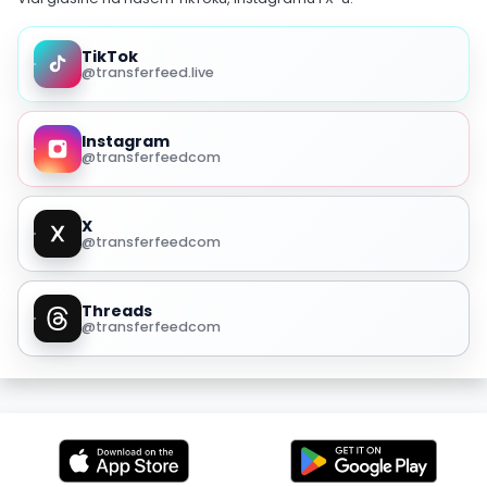
TikTok
@transferfeed.live
Instagram
@transferfeedcom
X
@transferfeedcom
Threads
@transferfeedcom