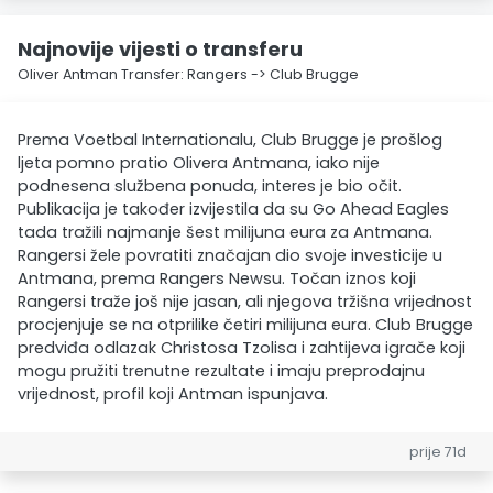
Najnovije vijesti o transferu
Oliver Antman Transfer: Rangers -> Club Brugge
Prema Voetbal Internationalu, Club Brugge je prošlog
ljeta pomno pratio Olivera Antmana, iako nije
podnesena službena ponuda, interes je bio očit.
Publikacija je također izvijestila da su Go Ahead Eagles
tada tražili najmanje šest milijuna eura za Antmana.
Rangersi žele povratiti značajan dio svoje investicije u
Antmana, prema Rangers Newsu. Točan iznos koji
Rangersi traže još nije jasan, ali njegova tržišna vrijednost
procjenjuje se na otprilike četiri milijuna eura. Club Brugge
predviđa odlazak Christosa Tzolisa i zahtijeva igrače koji
mogu pružiti trenutne rezultate i imaju preprodajnu
vrijednost, profil koji Antman ispunjava.
prije 71d