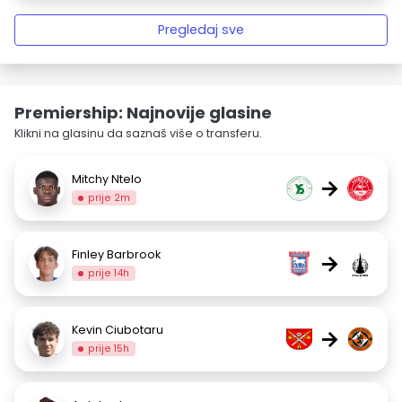
Pregledaj sve
Premiership: Najnovije glasine
Klikni na glasinu da saznaš više o transferu.
Mitchy Ntelo
→
prije 2m
Finley Barbrook
→
prije 14h
Kevin Ciubotaru
→
prije 15h