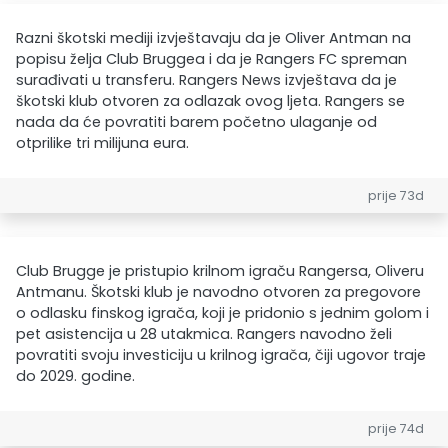
Razni škotski mediji izvještavaju da je Oliver Antman na
popisu želja Club Bruggea i da je Rangers FC spreman
surađivati u transferu. Rangers News izvještava da je
škotski klub otvoren za odlazak ovog ljeta. Rangers se
nada da će povratiti barem početno ulaganje od
otprilike tri milijuna eura.
prije 73d
Club Brugge je pristupio krilnom igraču Rangersa, Oliveru
Antmanu. Škotski klub je navodno otvoren za pregovore
o odlasku finskog igrača, koji je pridonio s jednim golom i
pet asistencija u 28 utakmica. Rangers navodno želi
povratiti svoju investiciju u krilnog igrača, čiji ugovor traje
do 2029. godine.
prije 74d