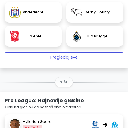
Anderlecht
Derby County
FC Twente
Club Brugge
Pregledaj sve
VIŠE
Pro League: Najnovije glasine
Klikni na glasinu da saznaš više o transferu.
Hyllarion Goore
→
prije 3h