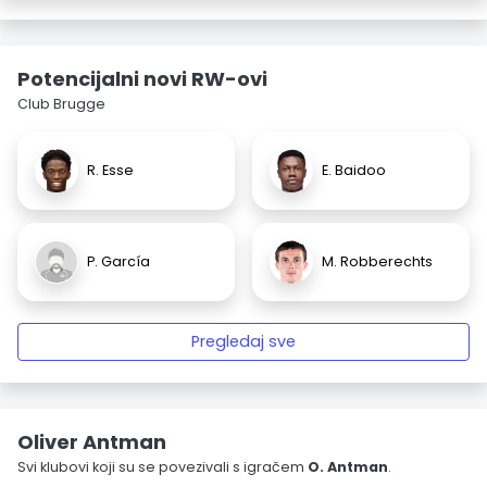
Potencijalni novi RW-ovi
Club Brugge
R. Esse
E. Baidoo
P. García
M. Robberechts
Pregledaj sve
Oliver Antman
Svi klubovi koji su se povezivali s igračem
O. Antman
.