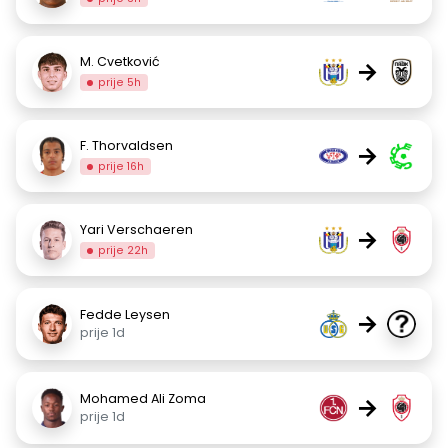
M. Cvetković
→
prije 5h
F. Thorvaldsen
→
prije 16h
Yari Verschaeren
→
prije 22h
Fedde Leysen
→
prije 1d
Mohamed Ali Zoma
→
prije 1d