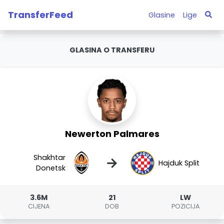
TransferFeed
Glasine
Lige
GLASINA O TRANSFERU
Newerton Palmares
Shakhtar
→
Hajduk Split
Donetsk
3.6M
21
LW
CIJENA
DOB
POZICIJA