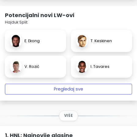
Potencijalni novi LW-ovi
Hajduk Split
E. Ekong
T. Keskinen
V. Rozić
I. Tavares
Pregledaj sve
VIŠE
1. HNL: Najnovije glasine