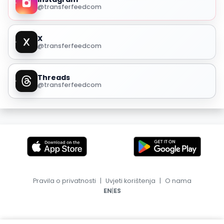
@transferfeedcom
X
@transferfeedcom
Threads
@transferfeedcom
Pravila o privatnosti
|
Uvjeti korištenja
|
O nama
|
EN
ES