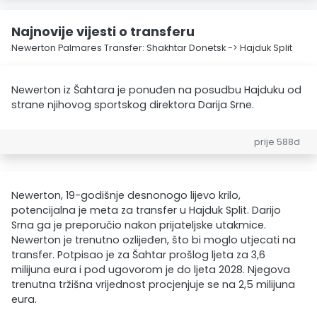
Najnovije vijesti o transferu
Newerton Palmares Transfer: Shakhtar Donetsk -> Hajduk Split
Newerton iz Šahtara je ponuđen na posudbu Hajduku od
strane njihovog sportskog direktora Darija Srne.
prije 588d
Newerton, 19-godišnje desnonogo lijevo krilo,
potencijalna je meta za transfer u Hajduk Split. Darijo
Srna ga je preporučio nakon prijateljske utakmice.
Newerton je trenutno ozlijeđen, što bi moglo utjecati na
transfer. Potpisao je za Šahtar prošlog ljeta za 3,6
milijuna eura i pod ugovorom je do ljeta 2028. Njegova
trenutna tržišna vrijednost procjenjuje se na 2,5 milijuna
eura.