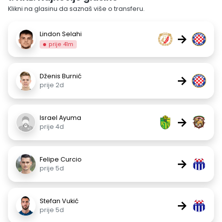
Klikni na glasinu da saznaš više o transferu.
Lindon Selahi
→
prije 41m
Dženis Burnić
→
prije 2d
Israel Ayuma
→
prije 4d
Felipe Curcio
→
prije 5d
Stefan Vukić
→
prije 5d