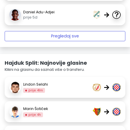
Daniel Adu-Adjei
→
prije 5d
Pregledaj sve
Hajduk Split: Najnovije glasine
Klikni na glasinu da saznaš više o transferu.
Lindon Selahi
→
prije 41m
Marin Šotiček
→
prije 4h