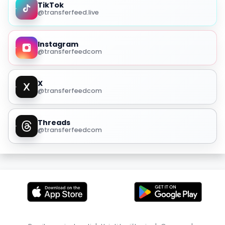
TikTok
@transferfeed.live
Instagram
@transferfeedcom
X
@transferfeedcom
Threads
@transferfeedcom