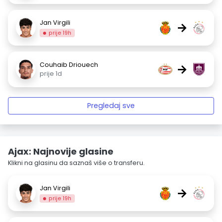
Jan Virgili
→
prije 19h
Couhaib Driouech
→
prije 1d
Pregledaj sve
Ajax: Najnovije glasine
Klikni na glasinu da saznaš više o transferu.
Jan Virgili
→
prije 19h