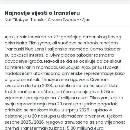
Najnovije vijesti o transferu
Nair Tiknizyan Transfer: Crvena Zvezda -> Ajax
Ajax je zainteresiran za 27-godišnjeg armenskog lijevog
beka Naira Tiknizyana, ali suočava se s konkurencijom.
Francuski klub Lens i talijanska momčad Como također
su pokazali interes, a Olympiacos također razmatra
dovođenje igrača. Navodi se da se očekuje da će skauti
zainteresiranih momčadi, uključujući Ajax, prisustvovati
nadolazećim utakmicama armenske reprezentacije kako
bi ga promatrali. Tiknizyan ima ugovor s Crvenom
zvezdom do ljeta 2028., a očekuje se da će srpski klub
tražiti značajnu odštetu, pri čemu se njegova tržišna
vrijednost procjenjuje na 7 milijuna eura. Tiknizyan, koji za
svoju reprezentaciju ima 29 nastupa i jedan pogodak,
pridružio se srpskom klubu u srpnju 2025. i upisao 4
asistencije u 20 nastupa u domaćem prvenstvu tijekom
sezone 2025./2026. Njegova trenutačna tržišna vrijednost
prema Transfermarktu iznosi 5,00 milijuna eura.