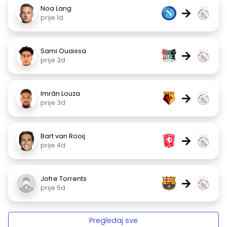
Noa Lang
→
prije 1d
Sami Ouaissa
→
prije 3d
Imrân Louza
→
prije 3d
Bart van Rooij
→
prije 4d
Jofre Torrents
→
prije 5d
Pregledaj sve