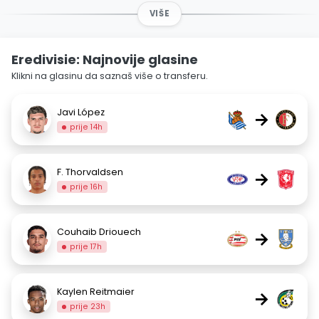
VIŠE
Eredivisie: Najnovije glasine
Klikni na glasinu da saznaš više o transferu.
Javi López
→
prije 14h
F. Thorvaldsen
→
prije 16h
Couhaib Driouech
→
prije 17h
Kaylen Reitmaier
→
prije 23h