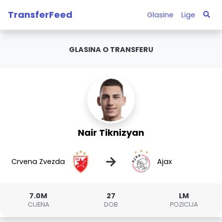
TransferFeed
Glasine
Lige
GLASINA O TRANSFERU
Nair Tiknizyan
→
Crvena Zvezda
Ajax
7.0M
27
LM
CIJENA
DOB
POZICIJA