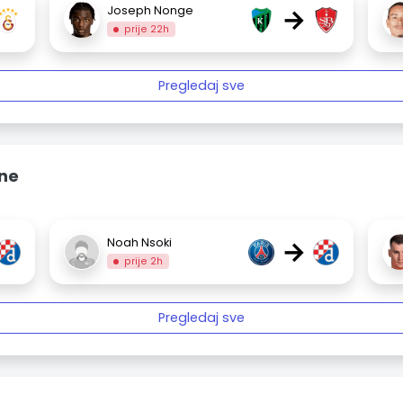
→
Joseph Nonge
prije 22h
Pregledaj sve
ine
→
Noah Nsoki
prije 2h
Pregledaj sve