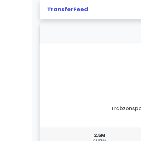
TransferFeed
Trabzonspo
2.5M
CIJENA