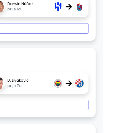
→
Darwin Núñez
prije 1d
→
D. Livaković
prije 7d