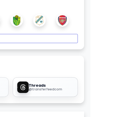
Threads
@transferfeedcom