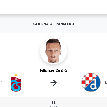
GLASINA O TRANSFERU
Mislav Oršić
→
r
33
DOB