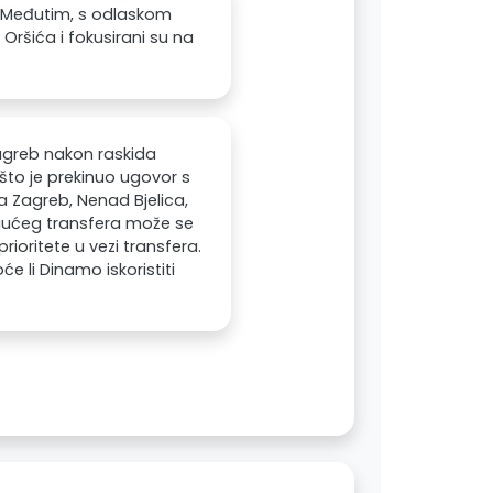
o. Međutim, s odlaskom
Oršića i fokusirani su na
Zagreb nakon raskida
to je prekinuo ugovor s
 Zagreb, Nenad Bjelica,
mogućeg transfera može se
prioritete u vezi transfera.
će li Dinamo iskoristiti