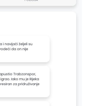
i navijači željeli su
vodeći da on nije
napustio Trabzonspor,
 igrao. Iako mu je Rijeka
eresiran za pridruživanje