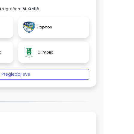
ali s igračem
M. Oršić
.
Paphos
a
Olimpija
Pregledaj sve