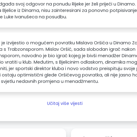
dgađa svoj odgovor na ponudu Rijeke jer želi prijeći u Dinam
Bjelice iz Dinama, nisu zainteresirani za ponovno potpisivanje 
je Luke Ivanušeca na posudbu.
r je izvijestio o mogućem povratku Mislava Oršića u Dinamo 
 s Trabzonsporom. Mislav Oršić, sada slobodan igrač nakon š
sporom, navodno je bio igrač kojeg je bivši menadžer Dinama
lio vratiti u klub. Međutim, s Bjelicinim odlaskom, dinamika 
niti, jer sportski direktor kluba i novo vodstvo preispituju svoje 
i ostaju optimistični glede Oršićevog povratka, ali nije jasno ho
 u svjetlu nedavnih promjena u menadžmentu.
Učitaj više vijesti