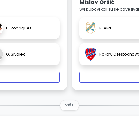
Mislav Oršić
Svi klubovi koji su se poveziv
D. Rodríguez
Rijeka
G. Sivalec
Raków Częstochow
VIŠE