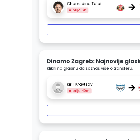
→
Chemsdine Talbi
prije 8h
Dinamo Zagreb: Najnovije glas
Klikni na glasinu da saznaš više o transferu.
→
Kirill Kravtsov
prije 40m