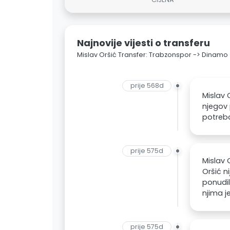
Najnovije vijesti o transferu
Mislav Oršić Transfer: Trabzonspor -> Dinamo
prije 568d
Mislav O
njegov 
potreba
prije 575d
Mislav 
Oršić n
ponudil
njima j
prije 575d