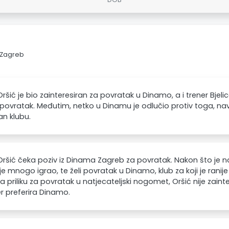
 Zagreb
ršić je bio zainteresiran za povratak u Dinamo, a i trener Bjelica 
povratak. Međutim, netko u Dinamu je odlučio protiv toga, na
n klubu.
Oršić čeka poziv iz Dinama Zagreb za povratak. Nakon što je 
ije mnogo igrao, te želi povratak u Dinamo, klub za koji je ranije
a priliku za povratak u natjecateljski nogomet, Oršić nije zaint
er preferira Dinamo.