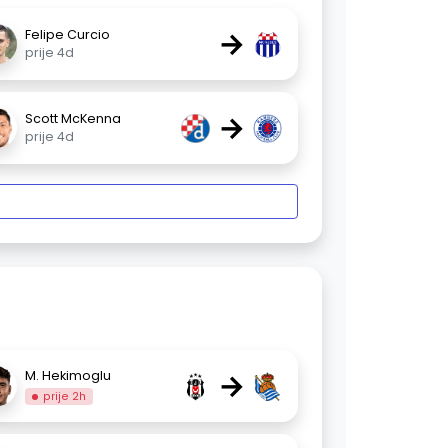
→
Felipe Curcio
prije 4d
→
Scott McKenna
prije 4d
→
M. Hekimoglu
prije 2h