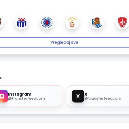
Pregledaj sve
u.
Instagram
X
@transferfeedcom
@transferfeedcom