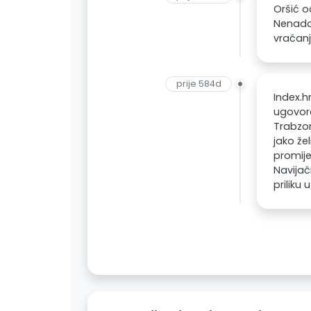
Oršić o
Nenada 
vraćan
prije 584d
Index.h
ugovora
Trabzon
jako že
promije
Navijač
priliku